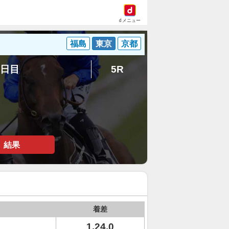
dメニュー
福島
東京
京都
6日目
5R
結果
着差
1.24.0