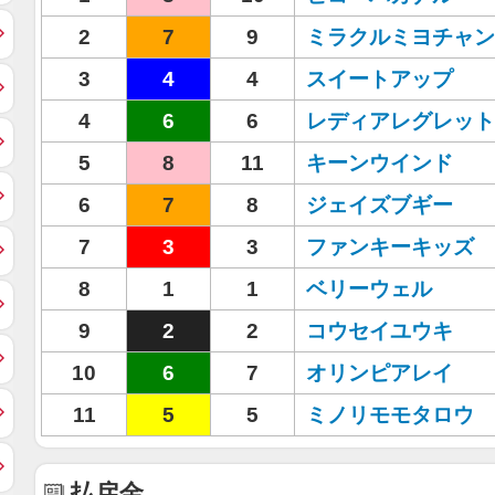
2
7
9
ミラクルミヨチャン
3
4
4
スイートアップ
4
6
6
レディアレグレット
5
8
11
キーンウインド
6
7
8
ジェイズブギー
7
3
3
ファンキーキッズ
8
1
1
ベリーウェル
9
2
2
コウセイユウキ
10
6
7
オリンピアレイ
11
5
5
ミノリモモタロウ
払戻金