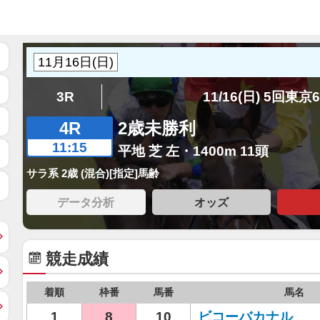
3R
11/16(日) 5回東京
4R
2歳未勝利
11:15
平地 芝 左・1400m 11頭
サラ系 2歳 (混合)[指定]馬齢
データ分析
オッズ
競走成績
着順
枠番
馬番
馬名
1
8
10
ビコーバカナル