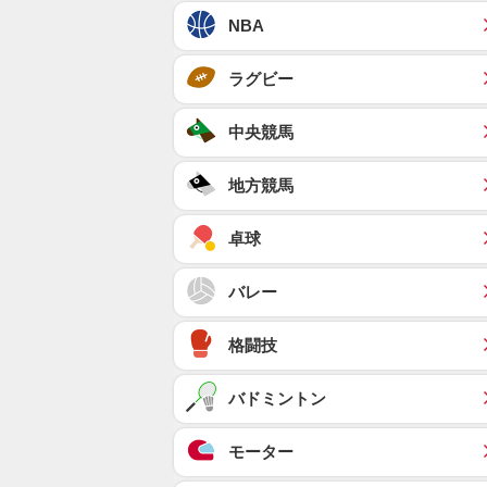
NBA
ラグビー
中央競馬
地方競馬
卓球
バレー
格闘技
バドミントン
モーター