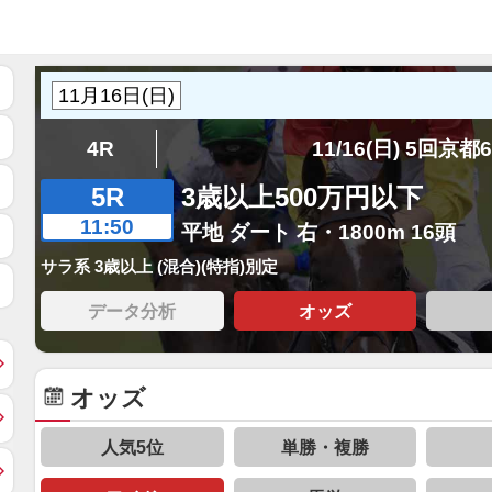
4R
11/16(日) 5回京都
5R
3歳以上500万円以下
11:50
平地 ダート 右・1800m 16頭
サラ系 3歳以上 (混合)(特指)別定
データ分析
オッズ
オッズ
人気5位
単勝・複勝