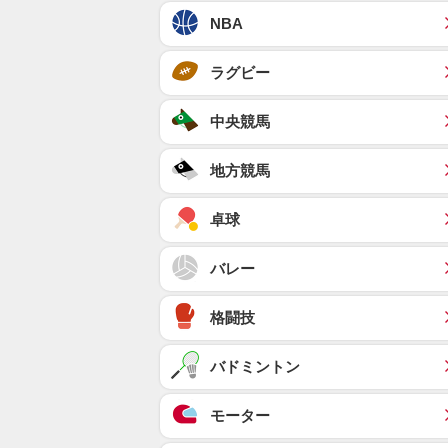
NBA
ラグビー
中央競馬
地方競馬
卓球
バレー
格闘技
バドミントン
モーター