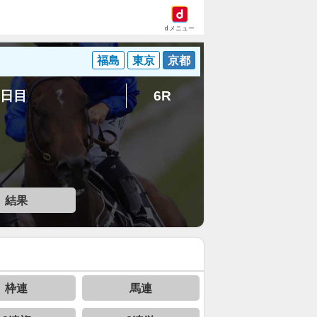
dメニュー
福島
東京
京都
6日目
6R
結果
枠連
馬連