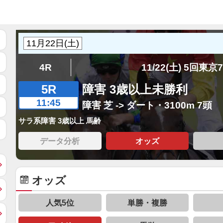
4R
11/22(土) 5回東京
5R
障害 3歳以上未勝利
11:45
障害 芝 -> ダート・3100m 7頭
サラ系障害 3歳以上 馬齢
データ分析
オッズ
オッズ
人気5位
単勝・複勝