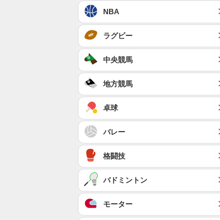
NBA
ラグビー
中央競馬
地方競馬
卓球
バレー
格闘技
バドミントン
モーター