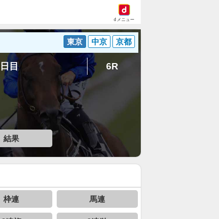
dメニュー
東京
中京
京都
7日目
6R
結果
枠連
馬連