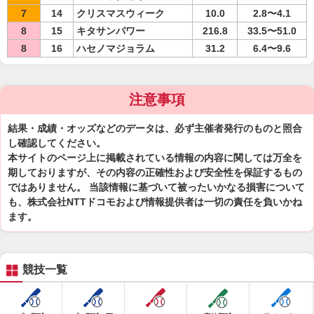
7
14
クリスマスウィーク
10.0
2.8〜4.1
8
15
キタサンパワー
216.8
33.5〜51.0
8
16
ハセノマジョラム
31.2
6.4〜9.6
注意事項
結果・成績・オッズなどのデータは、必ず主催者発行のものと照合
し確認してください。
本サイトのページ上に掲載されている情報の内容に関しては万全を
期しておりますが、その内容の正確性および安全性を保証するもの
ではありません。 当該情報に基づいて被ったいかなる損害について
も、株式会社NTTドコモおよび情報提供者は一切の責任を負いかね
ます。
競技一覧