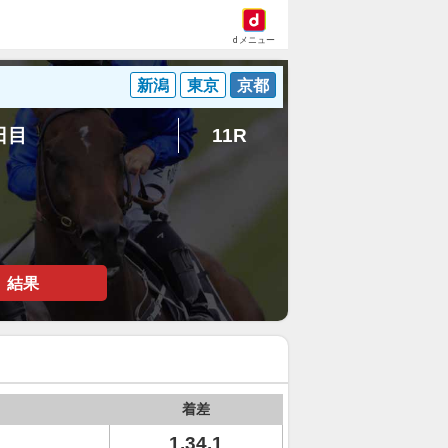
dメニュー
新潟
東京
京都
5日目
11R
結果
着差
1.34.1