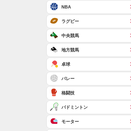
NBA
ラグビー
中央競馬
地方競馬
卓球
バレー
格闘技
バドミントン
モーター