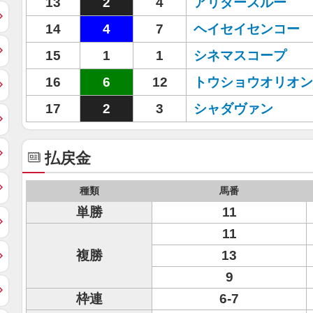
13
2
4
アリダースルー
14
4
7
ヘイセイセンコー
15
1
1
シネマスコープ
16
6
12
トウショウオリオン
17
2
3
シャダヴァン
払戻金
種類
馬番
単勝
11
11
複勝
13
9
枠連
6-7