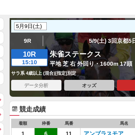
9R
5/9(土) 3回京都
10R
朱雀ステークス
15:10
平地 芝 右 外回り・1600m 17頭
サラ系 4歳以上 (混合)[指定]別定
データ分析
オッズ
競走成績
着順
枠番
馬番
馬名
1
6
11
アンブラスモア