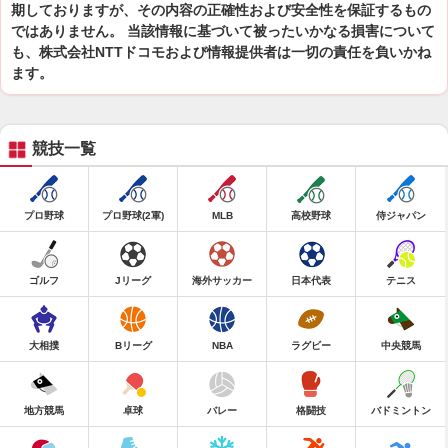
期しておりますが、その内容の正確性および安全性を保証するもの
ではありません。 当該情報に基づいて被ったいかなる損害について
も、株式会社NTTドコモおよび情報提供者は一切の責任を負いかね
ます。
競技一覧
プロ野球
プロ野球(2軍)
MLB
高校野球
侍ジャパン
ゴルフ
Jリーグ
海外サッカー
日本代表
テニス
大相撲
Bリーグ
NBA
ラグビー
中央競馬
地方競馬
卓球
バレー
格闘技
バドミントン