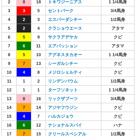
2
8
18
トキワジーニアス
1 1/4馬身
3
3
5
セントパーク
3/4馬身
4
2
3
エスパーダシチー
1/2馬身
5
2
4
クラショウエース
アタマ
6
5
9
サクラアデヤカ
クビ
7
6
11
エアパッション
アタマ
8
5
10
アグネスタカオー
1 1/4馬身
9
7
13
シーガルシチー
クビ
10
4
8
メジロシェルティ
クビ
11
1
2
リンデンバウム
1/2馬身
12
1
1
ターフソネット
1 1/4馬身
13
8
16
リックザブーツ
3/4馬身
14
7
14
アジヤフウジン
クビ
15
4
7
ハルカジョウ
クビ
16
6
12
ナショナルスパイ
ハナ
17
7
15
クリールスペシアル
1/2馬身