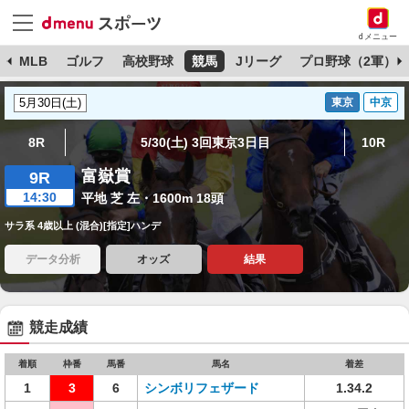
dメニュー
球
MLB
ゴルフ
高校野球
競馬
Jリーグ
プロ野球（2軍）
東京
中京
8R
5/30(土) 3回東京3日目
10R
富嶽賞
9R
14:30
平地 芝 左・1600m 18頭
サラ系 4歳以上 (混合)[指定]ハンデ
データ分析
オッズ
結果
競走成績
着順
枠番
馬番
馬名
着差
1
3
6
シンボリフェザード
1.34.2