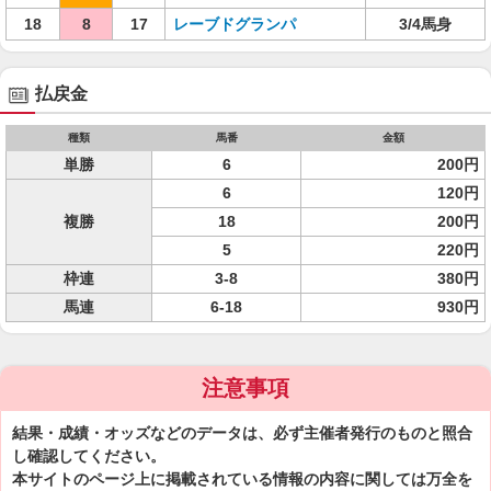
18
8
17
レーブドグランパ
3/4馬身
払戻金
種類
馬番
金額
単勝
6
200円
6
120円
複勝
18
200円
5
220円
枠連
3-8
380円
馬連
6-18
930円
注意事項
結果・成績・オッズなどのデータは、必ず主催者発行のものと照合
し確認してください。
本サイトのページ上に掲載されている情報の内容に関しては万全を