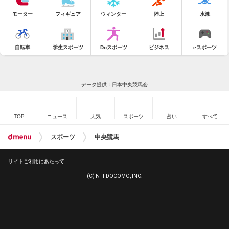
モーター
フィギュア
ウィンター
陸上
水泳
自転車
学生スポーツ
Doスポーツ
ビジネス
eスポーツ
データ提供：日本中央競馬会
TOP
ニュース
天気
スポーツ
占い
すべて
スポーツ
中央競馬
サイトご利用にあたって
(C) NTT DOCOMO, INC.