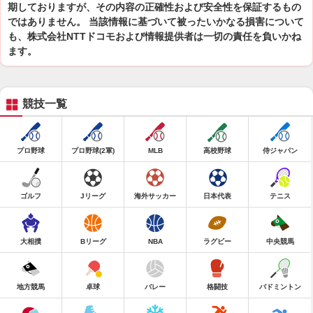
期しておりますが、その内容の正確性および安全性を保証するもの
ではありません。 当該情報に基づいて被ったいかなる損害について
も、株式会社NTTドコモおよび情報提供者は一切の責任を負いかね
ます。
競技一覧
プロ野球
プロ野球(2軍)
MLB
高校野球
侍ジャパン
ゴルフ
Jリーグ
海外サッカー
日本代表
テニス
大相撲
Bリーグ
NBA
ラグビー
中央競馬
地方競馬
卓球
バレー
格闘技
バドミントン