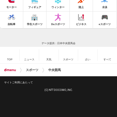
モーター
フィギュア
ウィンター
陸上
水泳
自転車
学生スポーツ
Doスポーツ
ビジネス
eスポーツ
データ提供：日本中央競馬会
TOP
ニュース
天気
スポーツ
占い
すべて
スポーツ
中央競馬
サイトご利用にあたって
(C) NTT DOCOMO, INC.