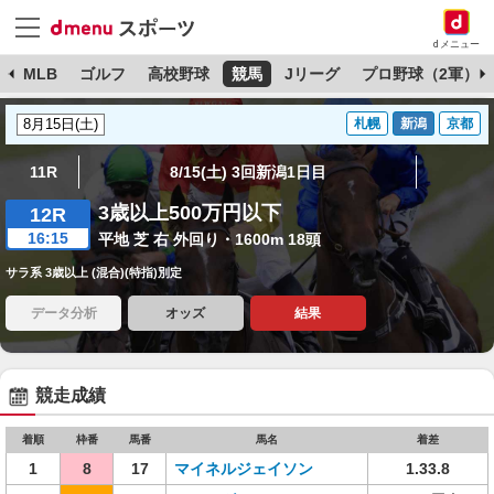
dメニュー
球
MLB
ゴルフ
高校野球
競馬
Jリーグ
プロ野球（2軍）
札幌
新潟
京都
11R
8/15(土) 3回新潟1日目
3歳以上500万円以下
12R
16:15
平地 芝 右 外回り・1600m 18頭
サラ系 3歳以上 (混合)(特指)別定
データ分析
オッズ
結果
競走成績
着順
枠番
馬番
馬名
着差
1
8
17
マイネルジェイソン
1.33.8