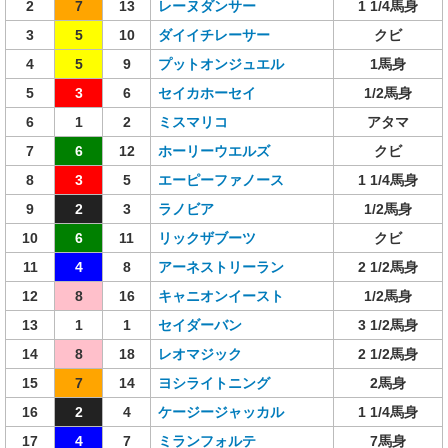
2
7
13
レーヌダンサー
1 1/4馬身
3
5
10
ダイイチレーサー
クビ
4
5
9
プットオンジュエル
1馬身
5
3
6
セイカホーセイ
1/2馬身
6
1
2
ミスマリコ
アタマ
7
6
12
ホーリーウエルズ
クビ
8
3
5
エーピーファノース
1 1/4馬身
9
2
3
ラノビア
1/2馬身
10
6
11
リックザブーツ
クビ
11
4
8
アーネストリーラン
2 1/2馬身
12
8
16
キャニオンイースト
1/2馬身
13
1
1
セイダーバン
3 1/2馬身
14
8
18
レオマジック
2 1/2馬身
15
7
14
ヨシライトニング
2馬身
16
2
4
ケージージャッカル
1 1/4馬身
17
4
7
ミランフォルテ
7馬身