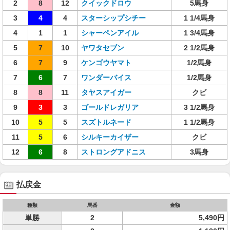
2
8
12
クイックドロウ
5馬身
3
4
4
スターシップシチー
1 1/4馬身
4
1
1
シャーペンアイル
1 3/4馬身
5
7
10
ヤワタセブン
2 1/2馬身
6
7
9
ケンゴウヤマト
1/2馬身
7
6
7
ワンダーバイス
1/2馬身
8
8
11
タヤスアイガー
クビ
9
3
3
ゴールドレガリア
3 1/2馬身
10
5
5
スズトルネード
1 1/2馬身
11
5
6
シルキーカイザー
クビ
12
6
8
ストロングアドニス
3馬身
払戻金
種類
馬番
金額
単勝
2
5,490円