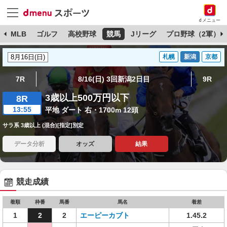
dメニュー
球
MLB
ゴルフ
高校野球
競馬
Jリーグ
プロ野球（2軍）
札幌
新潟
京都
7R
8/16(日) 3回新潟2日目
9R
3歳以上500万円以下
8R
13:55
平地 ダート 右・1700m 12頭
サラ系 3歳以上 (混合)[指定]別定
データ分析
オッズ
結果
競走成績
着順
枠番
馬番
馬名
着差
1
2
2
エーピーカブト
1.45.2