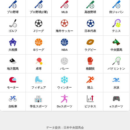
プロ野球
プロ野球(2軍)
MLB
高校野球
侍ジャパン
ゴルフ
Jリーグ
海外サッカー
日本代表
テニス
大相撲
Bリーグ
NBA
ラグビー
中央競馬
地方競馬
卓球
バレー
格闘技
バドミントン
モーター
フィギュア
ウィンター
陸上
水泳
自転車
学生スポーツ
Doスポーツ
ビジネス
eスポーツ
データ提供：日本中央競馬会