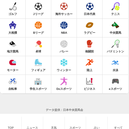
ゴルフ
Jリーグ
海外サッカー
日本代表
テニス
大相撲
Bリーグ
NBA
ラグビー
中央競馬
地方競馬
卓球
バレー
格闘技
バドミントン
モーター
フィギュア
ウィンター
陸上
水泳
自転車
学生スポーツ
Doスポーツ
ビジネス
eスポーツ
データ提供：日本中央競馬会
TOP
ニュース
天気
スポーツ
占い
すべて