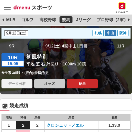
dメニュー
球
MLB
ゴルフ
高校野球
競馬
Jリーグ
プロ野球（2軍）
札幌
中山
阪神
9R
9/12(土) 4回中山1日目
11R
初風特別
10R
15:05
平地 芝 右 外回り・1600m 10頭
サラ系 3歳以上 (混合)(特指)別定
データ分析
オッズ
結果
競走成績
着順
枠番
馬番
馬名
着差
1
2
2
クロシェットノエル
1.33.9