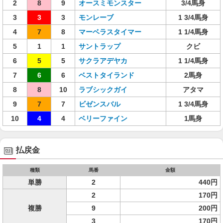
2
8
9
オースミモンスター
3/4馬身
3
3
3
モンレーブ
1 3/4馬身
4
7
8
マーベラスタイマー
1 1/4馬身
5
1
1
サントラップ
クビ
6
5
5
サクラアデヤカ
1 1/4馬身
7
6
6
ベストタイランド
2馬身
8
8
10
ラブシックガイ
アタマ
9
7
7
ビゼンスバル
1 3/4馬身
10
4
4
ベリーファイン
1馬身
払戻金
種類
馬番
金額
単勝
2
440円
2
170円
複勝
9
200円
3
170円