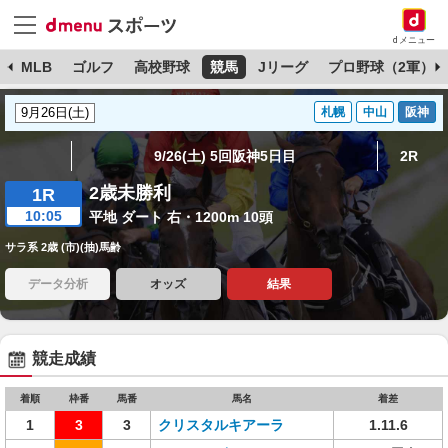
dメニュー
球
MLB
ゴルフ
高校野球
競馬
Jリーグ
プロ野球（2軍）
札幌
中山
阪神
9/26(土) 5回阪神5日目
2R
2歳未勝利
1R
10:05
平地 ダート 右・1200m 10頭
サラ系 2歳 (市)(抽)馬齢
データ分析
オッズ
結果
競走成績
着順
枠番
馬番
馬名
着差
1
3
3
クリスタルキアーラ
1.11.6