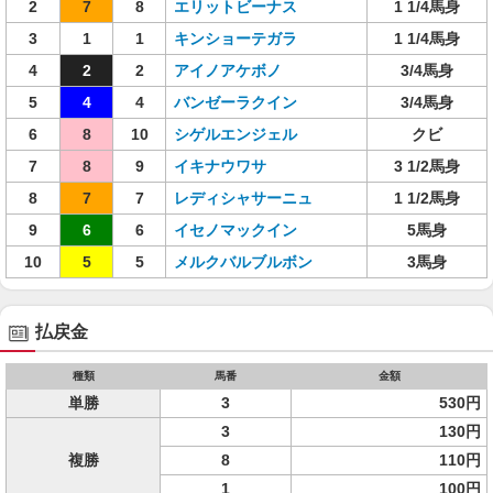
2
7
8
エリットビーナス
1 1/4馬身
3
1
1
キンショーテガラ
1 1/4馬身
4
2
2
アイノアケボノ
3/4馬身
5
4
4
バンゼーラクイン
3/4馬身
6
8
10
シゲルエンジェル
クビ
7
8
9
イキナウワサ
3 1/2馬身
8
7
7
レディシャサーニュ
1 1/2馬身
9
6
6
イセノマックイン
5馬身
10
5
5
メルクバルブルボン
3馬身
払戻金
種類
馬番
金額
単勝
3
530円
3
130円
複勝
8
110円
1
100円