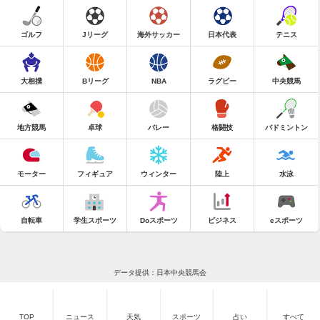
ゴルフ
Jリーグ
海外サッカー
日本代表
テニス
大相撲
Bリーグ
NBA
ラグビー
中央競馬
地方競馬
卓球
バレー
格闘技
バドミントン
モーター
フィギュア
ウィンター
陸上
水泳
自転車
学生スポーツ
Doスポーツ
ビジネス
eスポーツ
データ提供：日本中央競馬会
TOP
ニュース
天気
スポーツ
占い
すべて