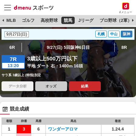
dメニュー
球
MLB
ゴルフ
高校野球
競馬
Jリーグ
プロ野球（2軍）
札幌
中山
阪神
6R
9/27(日) 5回阪神6日目
8R
3歳以上500万円以下
7R
13:20
平地 ダート 右・1400m 16頭
サラ系 3歳以上 (特指)別定
データ分析
オッズ
結果
競走成績
着順
枠番
馬番
馬名
着差
1
3
6
ワンダーアロマ
1.24.4