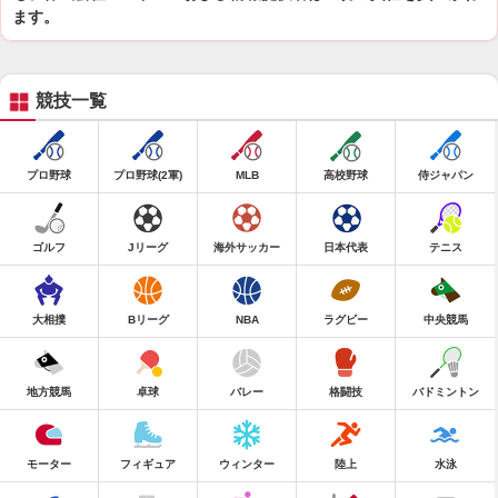
ます。
競技一覧
プロ野球
プロ野球(2軍)
MLB
高校野球
侍ジャパン
ゴルフ
Jリーグ
海外サッカー
日本代表
テニス
大相撲
Bリーグ
NBA
ラグビー
中央競馬
地方競馬
卓球
バレー
格闘技
バドミントン
モーター
フィギュア
ウィンター
陸上
水泳