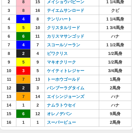
2
8
15
メイショウバビーン
1 1/4馬身
3
8
16
テイエムサンロード
クビ
4
4
8
テンリハート
1 1/4馬身
5
5
10
クリスタルリード
1 3/4馬身
6
6
11
カリスマサンゴッド
ハナ
7
4
7
スコールソーラン
1 1/2馬身
8
2
4
ビワクリス
1/2馬身
9
5
9
マキオクリーク
1/2馬身
10
3
5
ケイティトレジャー
3/4馬身
11
7
13
トーホウゴールド
1馬身
12
2
3
バンブーラグタイム
2馬身
13
7
14
エイシンジョーンズ
ハナ
14
1
2
ナムラトウセイ
ハナ
15
6
12
オレノデバン
9馬身
16
1
1
スーパービュー
2馬身