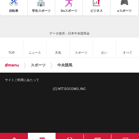
自転車
学生スポーツ
Doスポーツ
ビジネス
eスポーツ
データ提供：日本中央競馬会
TOP
ニュース
天気
スポーツ
占い
すべて
スポーツ
中央競馬
サイトご利用にあたって
(C) NTT DOCOMO, INC.