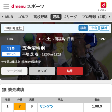
dメニュー
球
MLB
ゴルフ
高校野球
競馬
Jリーグ
プロ野球（2軍）
福島
中山
阪神
10R
10/3(土) 2回福島1日目
12R
五色沼特別
11R
15:25
平地 芝 右・1200m 12頭
サラ系 3歳以上 (混合)(特指)別定
データ分析
オッズ
結果
競走成績
着順
枠番
馬番
馬名
着差
1
7
9
サンゲツ
1.08.9