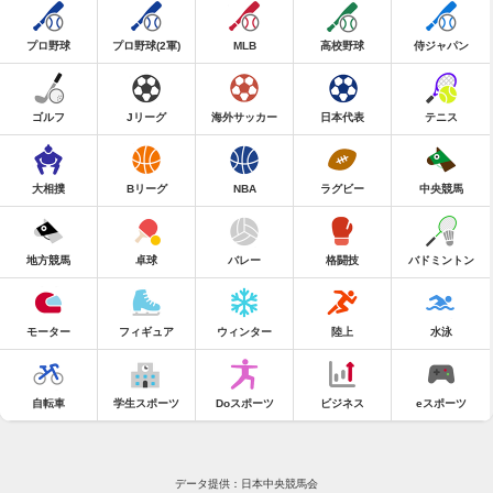
プロ野球
プロ野球(2軍)
MLB
高校野球
侍ジャパン
ゴルフ
Jリーグ
海外サッカー
日本代表
テニス
大相撲
Bリーグ
NBA
ラグビー
中央競馬
地方競馬
卓球
バレー
格闘技
バドミントン
モーター
フィギュア
ウィンター
陸上
水泳
自転車
学生スポーツ
Doスポーツ
ビジネス
eスポーツ
データ提供：日本中央競馬会