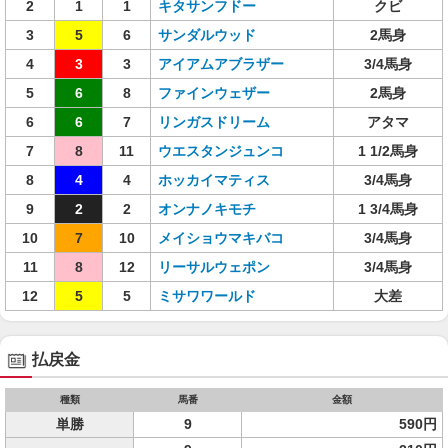
2
1
1
キタサンフドー
クビ
3
5
6
サンダルウッド
2馬身
4
3
3
アイアムアブラザー
3/4馬身
5
6
8
ファインウェザー
2馬身
6
6
7
リンガスドリーム
アタマ
7
8
11
ウエスタンジュンコ
1 1/2馬身
8
4
4
ホッカイマティス
3/4馬身
9
2
2
オンナノキモチ
1 3/4馬身
10
7
10
メイショウマキバコ
3/4馬身
11
8
12
リーサルウェポン
3/4馬身
12
5
5
ミサワワールド
大差
払戻金
種類
馬番
金額
単勝
9
590円