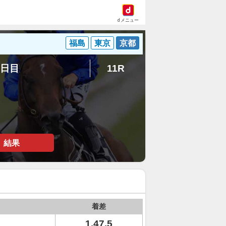
dメニュー
福島
東京
京都
1日目
11R
結果
着差
1.47.5