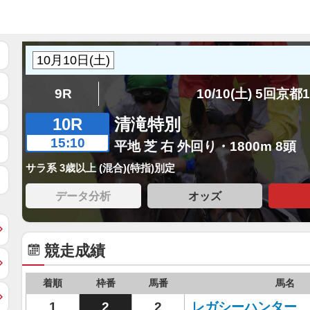
9R
10/10(土) 5回京都
10R
清滝特別
15:10
平地 芝 右 外回り・1800m 8頭
サラ系 3歳以上 (混合)(特指)別定
データ分析
オッズ
競走成績
着順
枠番
馬番
馬名
1
2
2
レガシーハンター