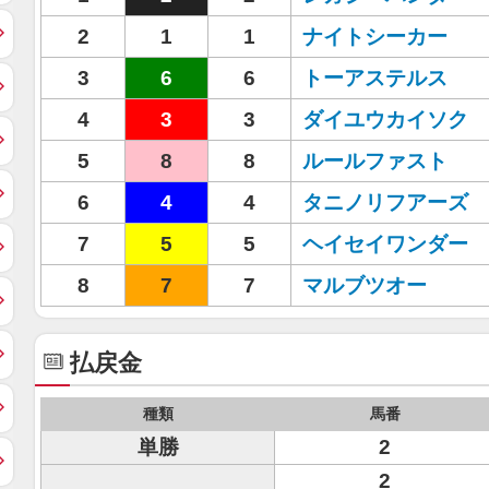
2
1
1
ナイトシーカー
3
6
6
トーアステルス
4
3
3
ダイユウカイソク
5
8
8
ルールファスト
6
4
4
タニノリフアーズ
7
5
5
ヘイセイワンダー
8
7
7
マルブツオー
払戻金
種類
馬番
単勝
2
2