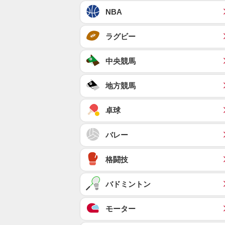
NBA
ラグビー
中央競馬
地方競馬
卓球
バレー
格闘技
バドミントン
モーター