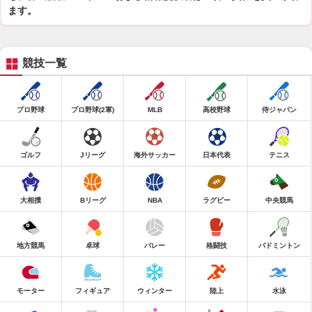
ます。
競技一覧
プロ野球
プロ野球(2軍)
MLB
高校野球
侍ジャパン
ゴルフ
Jリーグ
海外サッカー
日本代表
テニス
大相撲
Bリーグ
NBA
ラグビー
中央競馬
地方競馬
卓球
バレー
格闘技
バドミントン
モーター
フィギュア
ウィンター
陸上
水泳