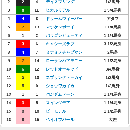
2
2
4
デイスプリング
1/2馬身
3
6
11
ヒカルリアル
1 3/4馬身
4
4
8
ドリームウィーバー
アタマ
5
7
13
マッケンボーイ
1 1/4馬身
6
1
2
パラゴンビューティ
1 1/4馬身
7
3
6
キャシーズラブ
3 1/2馬身
8
4
7
ミナミノチャプマン
2馬身
9
7
14
ローランハアモニー
1 1/2馬身
10
6
12
レッドオーキッド
3/4馬身
11
5
10
スプリングトーカイ
1/2馬身
12
5
9
ショウワカイカ
1/2馬身
13
1
1
バンダムドーン
1 1/4馬身
14
3
5
スイングモア
1 1/4馬身
15
8
16
ビーモデル
1 1/2馬身
16
8
15
ベイオブパール
大差