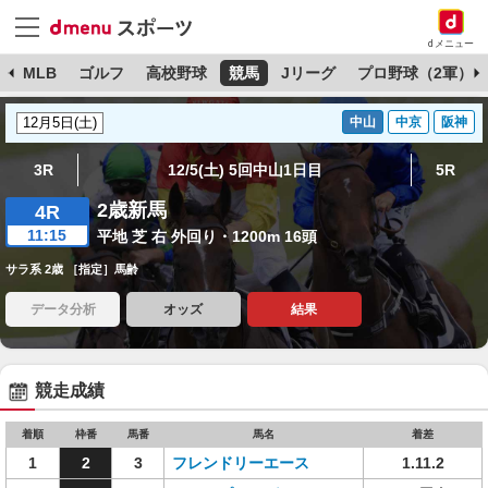
dメニュー
球
MLB
ゴルフ
高校野球
競馬
Jリーグ
プロ野球（2軍）
中山
中京
阪神
3R
12/5(土) 5回中山1日目
5R
2歳新馬
4R
11:15
平地 芝 右 外回り・1200m 16頭
サラ系 2歳 ［指定］馬齢
データ分析
オッズ
結果
競走成績
着順
枠番
馬番
馬名
着差
1
2
3
フレンドリーエース
1.11.2