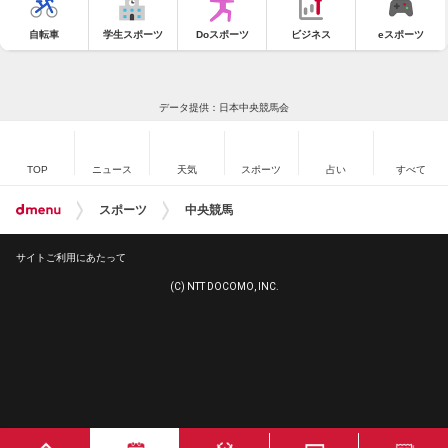
自転車
学生スポーツ
Doスポーツ
ビジネス
eスポーツ
データ提供：日本中央競馬会
TOP
ニュース
天気
スポーツ
占い
すべて
スポーツ
中央競馬
サイトご利用にあたって
(C) NTT DOCOMO, INC.