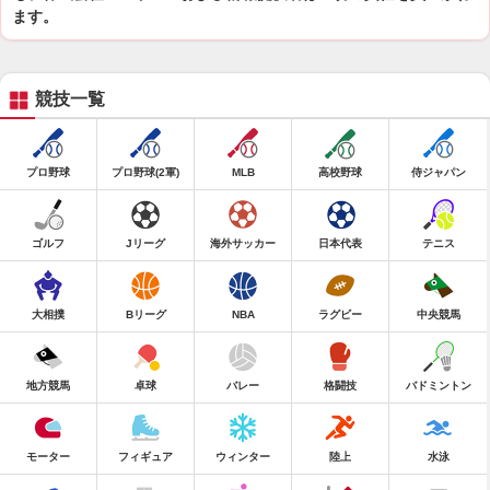
ます。
競技一覧
プロ野球
プロ野球(2軍)
MLB
高校野球
侍ジャパン
ゴルフ
Jリーグ
海外サッカー
日本代表
テニス
大相撲
Bリーグ
NBA
ラグビー
中央競馬
地方競馬
卓球
バレー
格闘技
バドミントン
モーター
フィギュア
ウィンター
陸上
水泳