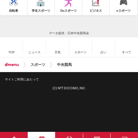
自転車
学生スポーツ
Doスポーツ
ビジネス
eスポーツ
データ提供：日本中央競馬会
TOP
ニュース
天気
スポーツ
占い
すべて
スポーツ
中央競馬
サイトご利用にあたって
(C) NTT DOCOMO, INC.