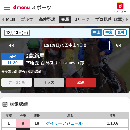
dメニュー
球
MLB
ゴルフ
高校野球
競馬
Jリーグ
プロ野球（2軍）
中山
中京
阪神
4R
12/13(日) 5回中山4日目
6R
2歳新馬
5R
11:30
平地 芝 右 外回り・1200m 16頭
サラ系 2歳 (混合)[指定]馬齢
データ分析
オッズ
結果
競走成績
着順
枠番
馬番
馬名
着差
1
8
16
ゲイリーアジュール
1.10.6