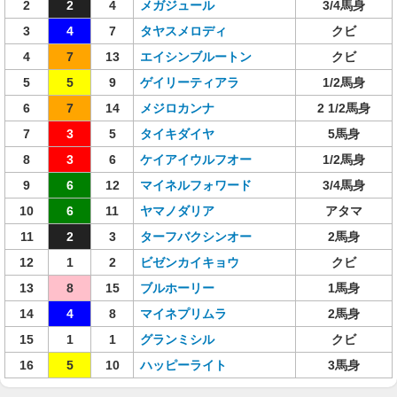
2
2
4
メガジュール
3/4馬身
3
4
7
タヤスメロディ
クビ
4
7
13
エイシンブルートン
クビ
5
5
9
ゲイリーティアラ
1/2馬身
6
7
14
メジロカンナ
2 1/2馬身
7
3
5
タイキダイヤ
5馬身
8
3
6
ケイアイウルフオー
1/2馬身
9
6
12
マイネルフォワード
3/4馬身
10
6
11
ヤマノダリア
アタマ
11
2
3
ターフバクシンオー
2馬身
12
1
2
ビゼンカイキョウ
クビ
13
8
15
ブルホーリー
1馬身
14
4
8
マイネプリムラ
2馬身
15
1
1
グランミシル
クビ
16
5
10
ハッピーライト
3馬身