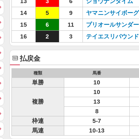
13
3
6
ショウナンタイム
14
5
9
ヤマニンサイボーグ
15
6
11
プリオールサンダー
16
2
3
テイエスリバウンド
払戻金
種類
馬番
単勝
10
10
複勝
13
8
枠連
5-7
馬連
10-13