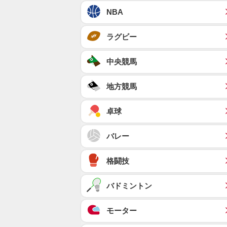
NBA
ラグビー
中央競馬
地方競馬
卓球
バレー
格闘技
バドミントン
モーター