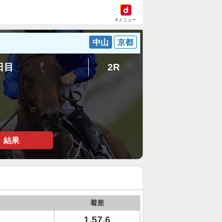
dメニュー
中山
京都
2日目
2R
結果
着差
1.57.6