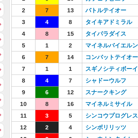
2
7
13
バトルテイオー
3
4
8
タイキアドミラル
4
8
15
タイパラダイス
5
1
2
マイネルバイエルン
6
7
14
コンバットテイオー
7
1
1
スギノシティボーイ
8
4
7
シャドーウルフ
9
6
12
スナークキング
10
8
16
マイネルミサイル
11
3
5
シンコウプログレス
12
2
4
シンボリリッツ