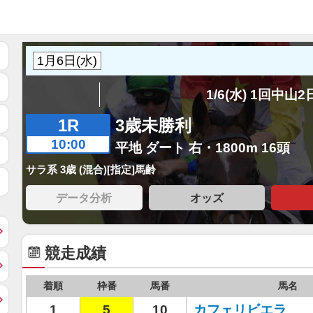
1/6(水) 1回中山
1R
3歳未勝利
10:00
平地 ダート 右・1800m 16頭
サラ系 3歳 (混合)[指定]馬齢
データ分析
オッズ
競走成績
着順
枠番
馬番
馬名
1
5
10
カフェリビエラ