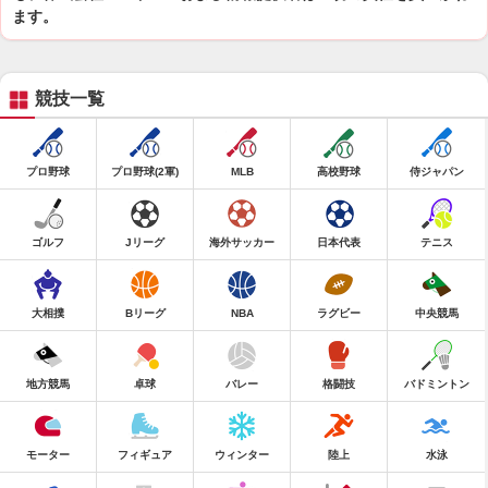
ます。
競技一覧
プロ野球
プロ野球(2軍)
MLB
高校野球
侍ジャパン
ゴルフ
Jリーグ
海外サッカー
日本代表
テニス
大相撲
Bリーグ
NBA
ラグビー
中央競馬
地方競馬
卓球
バレー
格闘技
バドミントン
モーター
フィギュア
ウィンター
陸上
水泳