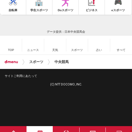
自転車
学生スポーツ
Doスポーツ
ビジネス
eスポーツ
データ提供：日本中央競馬会
TOP
ニュース
天気
スポーツ
占い
すべて
スポーツ
中央競馬
サイトご利用にあたって
(C) NTT DOCOMO, INC.