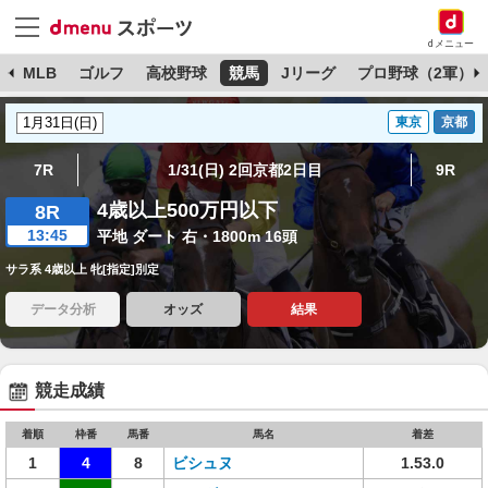
dメニュー
球
MLB
ゴルフ
高校野球
競馬
Jリーグ
プロ野球（2軍）
東京
京都
7R
1/31(日) 2回京都2日目
9R
4歳以上500万円以下
8R
13:45
平地 ダート 右・1800m 16頭
サラ系 4歳以上 牝[指定]別定
データ分析
オッズ
結果
競走成績
着順
枠番
馬番
馬名
着差
1
4
8
ビシュヌ
1.53.0