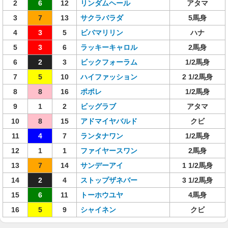
2
6
12
リンダムヘール
アタマ
3
7
13
サクラバラダ
5馬身
4
3
5
ビバマリリン
ハナ
5
3
6
ラッキーキャロル
2馬身
6
2
3
ビックフォーラム
1/2馬身
7
5
10
ハイファッション
2 1/2馬身
8
8
16
ポポレ
1/2馬身
9
1
2
ビッグラブ
アタマ
10
8
15
アドマイヤバルド
クビ
11
4
7
ランタナワン
1/2馬身
12
1
1
ファイヤースワン
2馬身
13
7
14
サンデーアイ
1 1/2馬身
14
2
4
ストップザネバー
3 1/2馬身
15
6
11
トーホウユヤ
4馬身
16
5
9
シャイネン
クビ