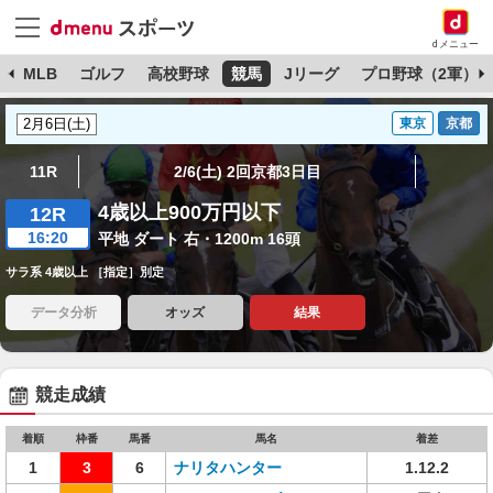
dメニュー
球
MLB
ゴルフ
高校野球
競馬
Jリーグ
プロ野球（2軍）
東京
京都
11R
2/6(土) 2回京都3日目
4歳以上900万円以下
12R
16:20
平地 ダート 右・1200m 16頭
サラ系 4歳以上 ［指定］別定
データ分析
オッズ
結果
競走成績
着順
枠番
馬番
馬名
着差
1
3
6
ナリタハンター
1.12.2