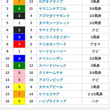
2
7
13
ロデオドライブ
4馬身
3
6
11
ヤマニンチアフル
3/4馬身
4
2
4
アズマダイヤモンド
1/2馬身
5
1
2
タマモシークレット
1/2馬身
6
2
3
ヤマトプリティ
クビ
7
4
8
サンライズタイガー
2馬身
8
3
5
ナリタオンワード
アタマ
9
1
1
リードストーリー
クビ
10
4
7
ナイスシンザン
1/2馬身
11
6
12
スペードジャック
3馬身
12
8
16
クリヤームテキ
3/4馬身
13
8
15
アスワンビッグ
クビ
14
5
9
タヤスアピール
1馬身
15
7
14
ケイエスヤア
2 1/2馬身
16
5
10
ハイブライティア
ハナ