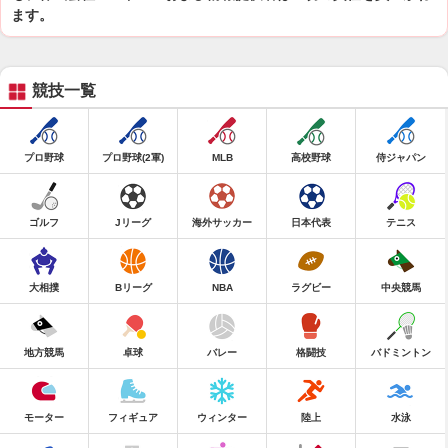
ます。
競技一覧
プロ野球
プロ野球(2軍)
MLB
高校野球
侍ジャパン
ゴルフ
Jリーグ
海外サッカー
日本代表
テニス
大相撲
Bリーグ
NBA
ラグビー
中央競馬
地方競馬
卓球
バレー
格闘技
バドミントン
モーター
フィギュア
ウィンター
陸上
水泳