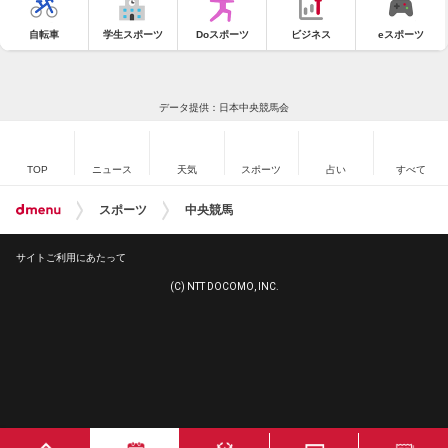
自転車
学生スポーツ
Doスポーツ
ビジネス
eスポーツ
データ提供：日本中央競馬会
TOP
ニュース
天気
スポーツ
占い
すべて
スポーツ
中央競馬
サイトご利用にあたって
(C) NTT DOCOMO, INC.