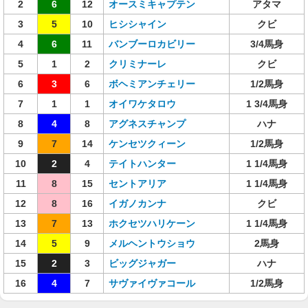
2
6
12
オースミキャプテン
アタマ
3
5
10
ヒシシャイン
クビ
4
6
11
バンブーロカビリー
3/4馬身
5
1
2
クリミナーレ
クビ
6
3
6
ボヘミアンチェリー
1/2馬身
7
1
1
オイワケタロウ
1 3/4馬身
8
4
8
アグネスチャンプ
ハナ
9
7
14
ケンセツクィーン
1/2馬身
10
2
4
テイトハンター
1 1/4馬身
11
8
15
セントアリア
1 1/4馬身
12
8
16
イガノカンナ
クビ
13
7
13
ホクセツハリケーン
1 1/4馬身
14
5
9
メルヘントウショウ
2馬身
15
2
3
ビッグジャガー
ハナ
16
4
7
サヴァイヴァコール
1/2馬身