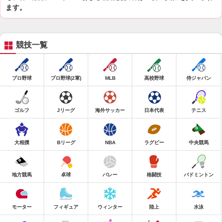
ます。
競技一覧
プロ野球
プロ野球(2軍)
MLB
高校野球
侍ジャパン
ゴルフ
Jリーグ
海外サッカー
日本代表
テニス
大相撲
Bリーグ
NBA
ラグビー
中央競馬
地方競馬
卓球
バレー
格闘技
バドミントン
モーター
フィギュア
ウィンター
陸上
水泳