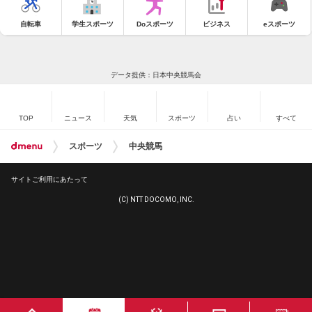
自転車
学生スポーツ
Doスポーツ
ビジネス
eスポーツ
データ提供：日本中央競馬会
TOP
ニュース
天気
スポーツ
占い
すべて
スポーツ
中央競馬
サイトご利用にあたって
(C) NTT DOCOMO, INC.