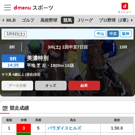
dメニュー
球
MLB
ゴルフ
高校野球
競馬
Jリーグ
プロ野球（2軍）
中山
中京
阪神
8R
3/6(土) 1回中京7日目
10R
美濃特別
9R
14:25
平地 芝 左・1800m 16頭
サラ系 4歳以上 (混合)別定
データ分析
オッズ
結果
競走成績
着順
枠番
馬番
馬名
着差
1
3
5
パラダイスヒルズ
1.50.0