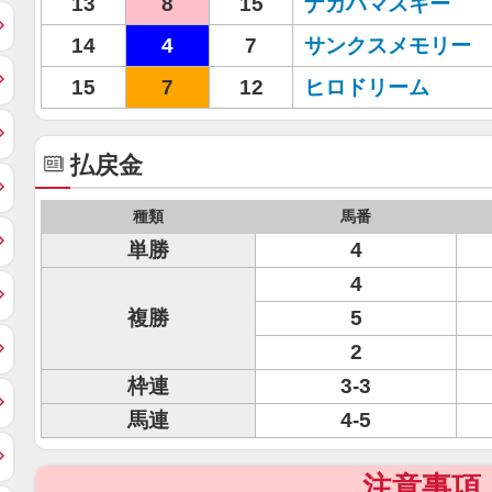
13
8
15
ナカハマスキー
14
4
7
サンクスメモリー
15
7
12
ヒロドリーム
払戻金
種類
馬番
単勝
4
4
複勝
5
2
枠連
3-3
馬連
4-5
注意事項