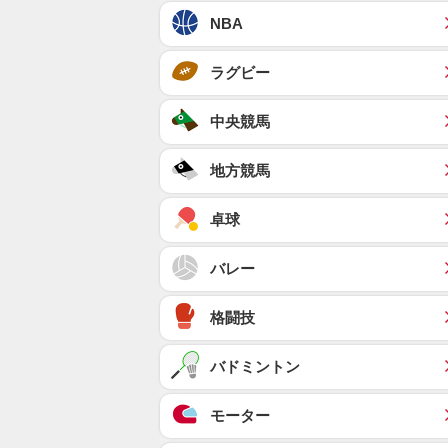
NBA
ラグビー
中央競馬
地方競馬
卓球
バレー
格闘技
バドミントン
モーター