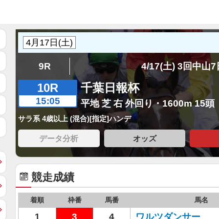
9R
4/17(土) 3回中山
10R
千葉日報杯
15:05
平地 芝 右 外回り・1600m 15頭
サラ系 4歳以上 (混合)[指定]ハンデ
データ分析
オッズ
競走成績
着順
枠番
馬番
馬名
1
3
4
ワルツダンサー