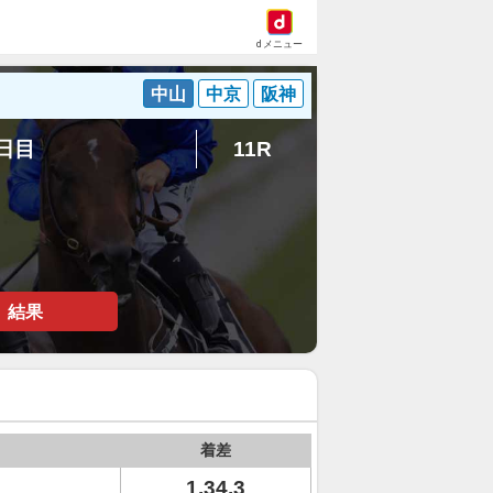
dメニュー
中山
中京
阪神
7日目
11R
結果
着差
1.34.3