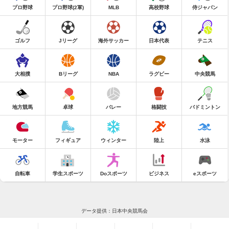
プロ野球
プロ野球(2軍)
MLB
高校野球
侍ジャパン
ゴルフ
Jリーグ
海外サッカー
日本代表
テニス
大相撲
Bリーグ
NBA
ラグビー
中央競馬
地方競馬
卓球
バレー
格闘技
バドミントン
モーター
フィギュア
ウィンター
陸上
水泳
自転車
学生スポーツ
Doスポーツ
ビジネス
eスポーツ
データ提供：日本中央競馬会