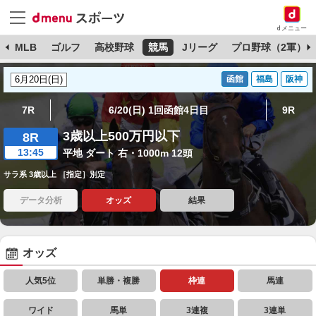
dメニュー
球
MLB
ゴルフ
高校野球
競馬
Jリーグ
プロ野球（2軍）
函館
福島
阪神
7R
6/20(日) 1回函館4日目
9R
3歳以上500万円以下
8R
13:45
平地 ダート 右・1000m 12頭
サラ系 3歳以上 ［指定］別定
データ分析
オッズ
結果
オッズ
人気5位
単勝・複勝
枠連
馬連
ワイド
馬単
3連複
3連単