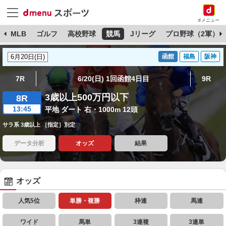
dメニュー
球
MLB
ゴルフ
高校野球
競馬
Jリーグ
プロ野球（2軍）
函館
福島
阪神
7R
6/20(日) 1回函館4日目
9R
3歳以上500万円以下
8R
13:45
平地 ダート 右・1000m 12頭
サラ系 3歳以上 ［指定］別定
データ分析
オッズ
結果
オッズ
人気5位
単勝・複勝
枠連
馬連
ワイド
馬単
3連複
3連単