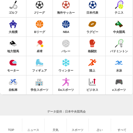
ゴルフ
Jリーグ
海外サッカー
日本代表
テニス
大相撲
Bリーグ
NBA
ラグビー
中央競馬
地方競馬
卓球
バレー
格闘技
バドミントン
モーター
フィギュア
ウィンター
陸上
水泳
自転車
学生スポーツ
Doスポーツ
ビジネス
eスポーツ
データ提供：日本中央競馬会
TOP
ニュース
天気
スポーツ
占い
すべて