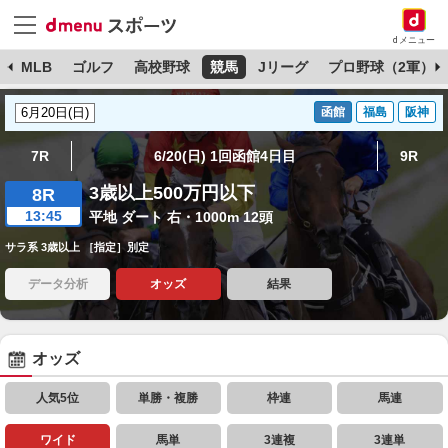
dメニュー
球
MLB
ゴルフ
高校野球
競馬
Jリーグ
プロ野球（2軍）
函館
福島
阪神
7R
6/20(日) 1回函館4日目
9R
3歳以上500万円以下
8R
13:45
平地 ダート 右・1000m 12頭
サラ系 3歳以上 ［指定］別定
データ分析
オッズ
結果
オッズ
人気5位
単勝・複勝
枠連
馬連
ワイド
馬単
3連複
3連単