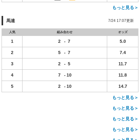
もっと見る＞
馬連
7/24 17:07更新
人気
組み合わせ
オッズ
1
2
-
7
5.0
2
5
-
7
7.4
3
2
-
5
11.7
4
7
-
10
11.8
5
2
-
10
14.7
もっと見る＞
もっと見る＞
もっと見る＞
もっと見る＞