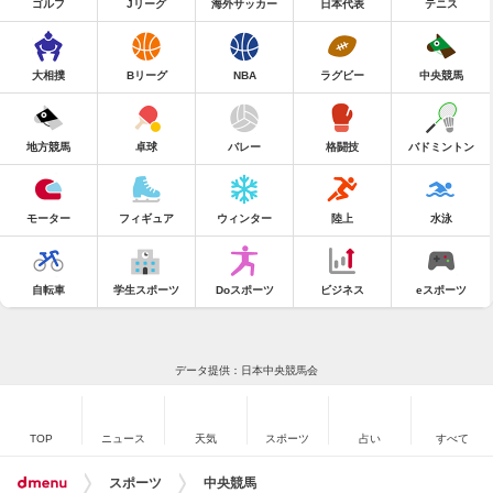
ゴルフ
Jリーグ
海外サッカー
日本代表
テニス
大相撲
Bリーグ
NBA
ラグビー
中央競馬
地方競馬
卓球
バレー
格闘技
バドミントン
モーター
フィギュア
ウィンター
陸上
水泳
自転車
学生スポーツ
Doスポーツ
ビジネス
eスポーツ
データ提供：日本中央競馬会
TOP
ニュース
天気
スポーツ
占い
すべて
スポーツ
中央競馬