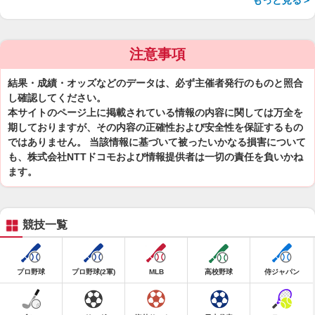
もっと見る＞
注意事項
結果・成績・オッズなどのデータは、必ず主催者発行のものと照合
し確認してください。
本サイトのページ上に掲載されている情報の内容に関しては万全を
期しておりますが、その内容の正確性および安全性を保証するもの
ではありません。 当該情報に基づいて被ったいかなる損害について
も、株式会社NTTドコモおよび情報提供者は一切の責任を負いかね
ます。
競技一覧
プロ野球
プロ野球(2軍)
MLB
高校野球
侍ジャパン