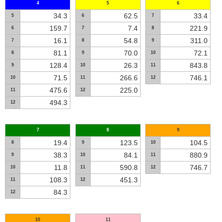
4
5
6
34.3
62.5
33.4
5
6
7
159.7
7.4
221.9
6
7
8
16.1
54.8
311.0
7
8
9
81.1
70.0
72.1
8
9
10
128.4
26.3
843.8
9
10
11
71.5
266.6
746.1
10
11
12
475.6
225.0
11
12
494.3
12
7
8
9
19.4
123.5
104.5
8
9
10
38.3
84.1
880.9
9
10
11
11.8
590.8
746.7
10
11
12
108.3
451.3
11
12
84.3
12
10
11