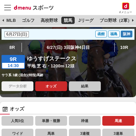
dメニュー
球
MLB
ゴルフ
高校野球
競馬
Jリーグ
プロ野球（2軍）
函館
福島
阪神
8R
6/27(日) 3回阪神4日目
10R
ゆうすげステークス
9R
14:30
平地 芝 右・1200m 12頭
サラ系 3歳 (混合)(特指)馬齢
データ分析
オッズ
結果
オッズ
人気5位
単勝・複勝
枠連
馬連
ワイド
馬単
3連複
3連単