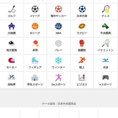
ゴルフ
Jリーグ
海外サッカー
日本代表
テニス
大相撲
Bリーグ
NBA
ラグビー
中央競馬
地方競馬
卓球
バレー
格闘技
バドミントン
モーター
フィギュア
ウィンター
陸上
水泳
自転車
学生スポーツ
Doスポーツ
ビジネス
eスポーツ
データ提供：日本中央競馬会