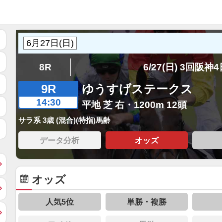
8R
6/27(日) 3回阪神
9R
ゆうすげステークス
14:30
平地 芝 右・1200m 12頭
サラ系 3歳 (混合)(特指)馬齢
データ分析
オッズ
オッズ
人気5位
単勝・複勝