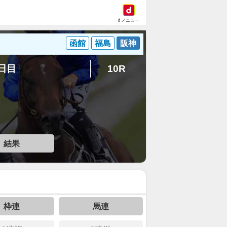
dメニュー
函館
福島
阪神
4日目
10R
結果
枠連
馬連