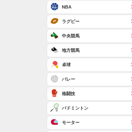
NBA
ラグビー
中央競馬
地方競馬
卓球
バレー
格闘技
バドミントン
モーター