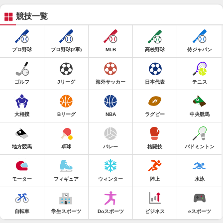
競技一覧
プロ野球
プロ野球(2軍)
MLB
高校野球
侍ジャパン
ゴルフ
Jリーグ
海外サッカー
日本代表
テニス
大相撲
Bリーグ
NBA
ラグビー
中央競馬
地方競馬
卓球
バレー
格闘技
バドミントン
モーター
フィギュア
ウィンター
陸上
水泳
自転車
学生スポーツ
Doスポーツ
ビジネス
eスポーツ