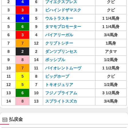
2
4
6
ブイエクスプレス
クビ
3
3
3
ビハインドザマスク
クビ
4
4
5
ウルトラスキー
1 1/4馬身
5
6
9
タマモプロモーター
1 1/4馬身
6
3
4
バイアリーガル
3/4馬身
7
7
12
クリプトシチー
1馬身
8
2
2
ダンツプリンセス
アタマ
9
8
14
ポッシブル
1/2馬身
10
7
11
バイオレントムーヴ
1 1/2馬身
11
5
8
ビッグホープ
クビ
12
5
7
トキオジュリア
1/2馬身
13
6
10
フジノプライアム
3 1/2馬身
14
8
13
スプライトスズカ
3/4馬身
払戻金