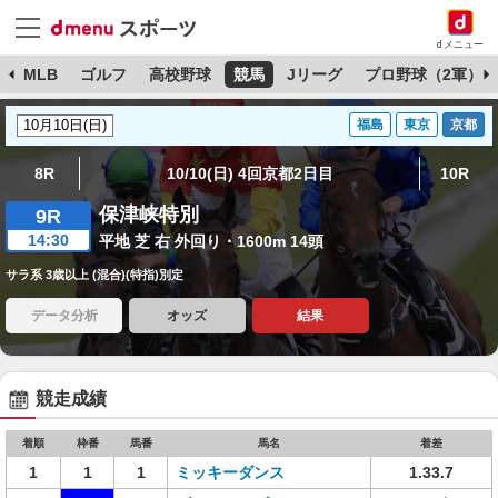
dメニュー
球
MLB
ゴルフ
高校野球
競馬
Jリーグ
プロ野球（2軍）
福島
東京
京都
8R
10/10(日) 4回京都2日目
10R
保津峡特別
9R
14:30
平地 芝 右 外回り・1600m 14頭
サラ系 3歳以上 (混合)(特指)別定
データ分析
オッズ
結果
競走成績
着順
枠番
馬番
馬名
着差
1
1
1
ミッキーダンス
1.33.7