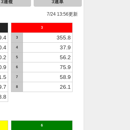
3連複
3連単
7/24 13:56更新
3
9.4
355.8
3
0.4
37.9
4
0.2
56.2
5
0.9
75.9
6
1.5
58.9
7
9.7
26.1
8
8.8
6