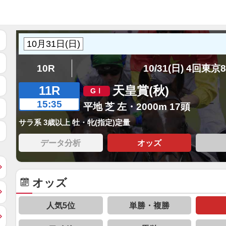
10R
10/31(日) 4回東京
11R
天皇賞(秋)
15:35
平地 芝 左・2000m 17頭
サラ系 3歳以上 牡・牝(指定)定量
データ分析
オッズ
オッズ
人気5位
単勝・複勝