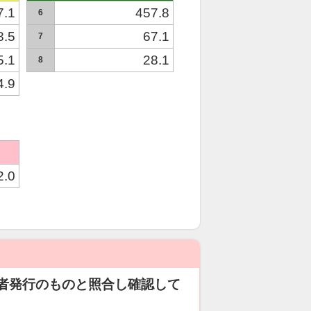
7.1
457.8
6
8.5
67.1
7
5.1
28.1
8
4.9
2.0
者発行のものと照合し確認して