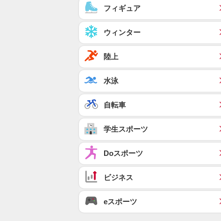
フィギュア
ウィンター
陸上
水泳
自転車
学生スポーツ
Doスポーツ
ビジネス
eスポーツ