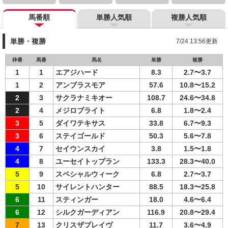
馬番順
単勝人気順
複勝人気順
単勝・複勝
7/24 13:56更新
枠番
馬番
馬名
単勝
複勝
1
1
エアジハード
8.3
2.7〜3.7
1
2
アンブラスモア
57.6
10.8〜15.2
2
3
サクラナミキオー
108.7
24.6〜34.8
2
4
メジロブライト
6.8
1.8〜2.4
3
5
ダイワテキサス
33.8
6.7〜9.3
3
6
ステイゴールド
50.3
5.6〜7.8
4
7
セイウンスカイ
3.8
1.5〜1.8
4
8
ユーセイトップラン
133.3
28.3〜40.0
5
9
スペシャルウィーク
6.8
2.7〜3.7
5
10
サイレントハンター
88.5
18.3〜25.8
6
11
スティンガー
18.0
4.6〜6.4
6
12
シルクガーディアン
116.9
20.8〜29.4
7
13
クリスザブレイヴ
11.7
3.6〜4.9