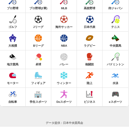
プロ野球
プロ野球(2軍)
MLB
高校野球
侍ジャパン
ゴルフ
Jリーグ
海外サッカー
日本代表
テニス
大相撲
Bリーグ
NBA
ラグビー
中央競馬
地方競馬
卓球
バレー
格闘技
バドミントン
モーター
フィギュア
ウィンター
陸上
水泳
自転車
学生スポーツ
Doスポーツ
ビジネス
eスポーツ
データ提供：日本中央競馬会