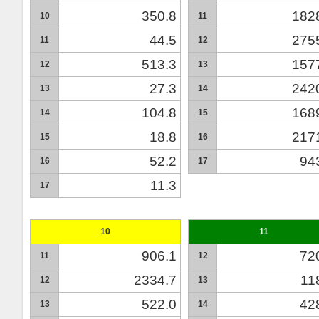
350.8
182
10
11
44.5
275
11
12
513.3
157
12
13
27.3
242
13
14
104.8
168
14
15
18.8
217
15
16
52.2
94
16
17
11.3
17
10
11
906.1
72
11
12
2334.7
11
12
13
522.0
42
13
14