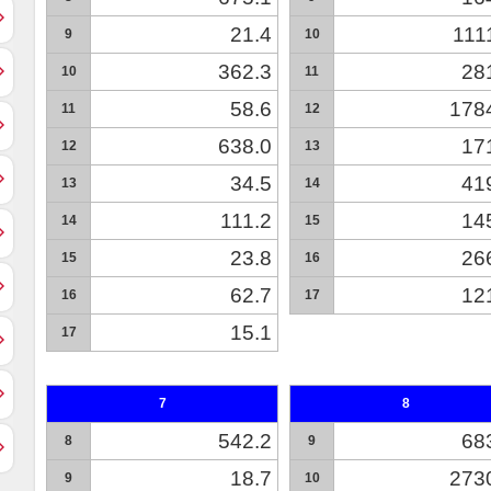
21.4
111
9
10
362.3
28
10
11
58.6
178
11
12
638.0
17
12
13
34.5
41
13
14
111.2
14
14
15
23.8
26
15
16
62.7
12
16
17
15.1
17
7
8
542.2
68
8
9
18.7
273
9
10