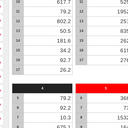
617.7
52
10
11
79.2
195
11
12
802.2
25
12
13
50.5
83
13
14
181.6
26
14
15
34.2
61
15
16
92.7
27
16
17
26.2
17
4
5
79.2
36
5
6
92.2
7
6
7
10.3
153
7
8
675.1
16
8
9