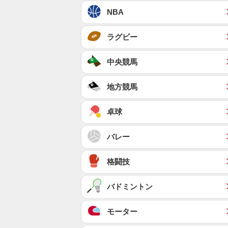
NBA
ラグビー
中央競馬
地方競馬
卓球
バレー
格闘技
バドミントン
モーター