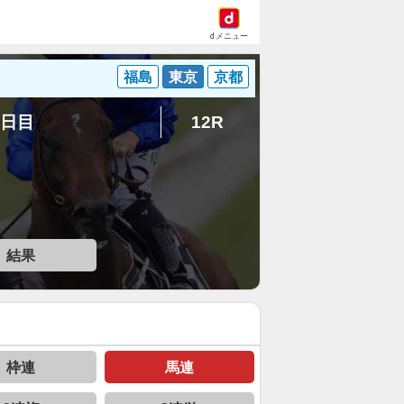
dメニュー
福島
東京
京都
8日目
12R
結果
枠連
馬連