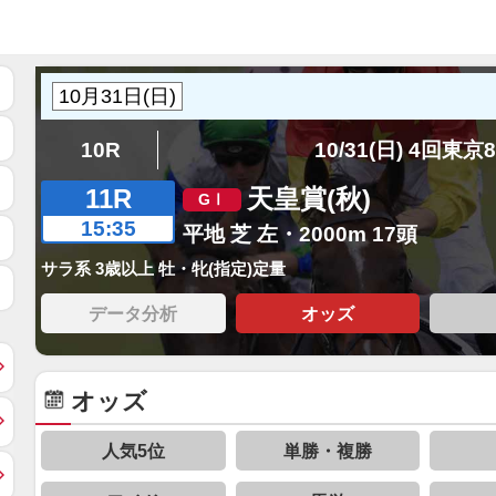
10R
10/31(日) 4回東京
11R
天皇賞(秋)
15:35
平地 芝 左・2000m 17頭
サラ系 3歳以上 牡・牝(指定)定量
データ分析
オッズ
オッズ
人気5位
単勝・複勝