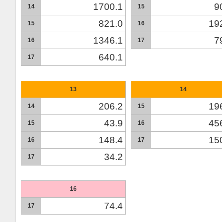
1700.1
9
14
15
821.0
19
15
16
1346.1
7
16
17
640.1
17
13
14
206.2
19
14
15
43.9
45
15
16
148.4
15
16
17
34.2
17
16
74.4
17