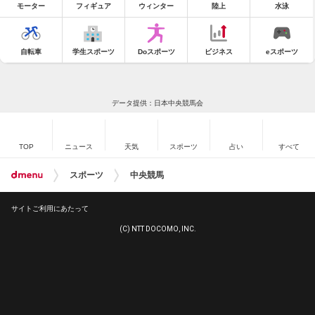
モーター
フィギュア
ウィンター
陸上
水泳
自転車
学生スポーツ
Doスポーツ
ビジネス
eスポーツ
データ提供：日本中央競馬会
TOP
ニュース
天気
スポーツ
占い
すべて
スポーツ
中央競馬
サイトご利用にあたって
(C) NTT DOCOMO, INC.