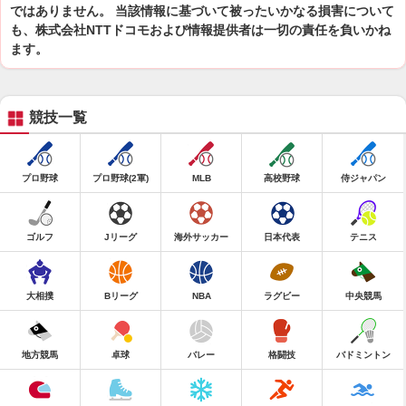
ではありません。 当該情報に基づいて被ったいかなる損害について
も、株式会社NTTドコモおよび情報提供者は一切の責任を負いかね
ます。
競技一覧
プロ野球
プロ野球(2軍)
MLB
高校野球
侍ジャパン
ゴルフ
Jリーグ
海外サッカー
日本代表
テニス
大相撲
Bリーグ
NBA
ラグビー
中央競馬
地方競馬
卓球
バレー
格闘技
バドミントン