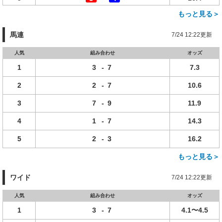
もっと見る＞
馬連
7/24 12:22更新
人気
組み合わせ
オッズ
1
3
-
7
7.3
2
2
-
7
10.6
3
7
-
9
11.9
4
1
-
7
14.3
5
2
-
3
16.2
もっと見る＞
ワイド
7/24 12:22更新
人気
組み合わせ
オッズ
1
3
-
7
4.1〜4.5