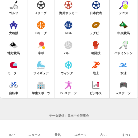
ゴルフ
Jリーグ
海外サッカー
日本代表
テニス
大相撲
Bリーグ
NBA
ラグビー
中央競馬
地方競馬
卓球
バレー
格闘技
バドミントン
モーター
フィギュア
ウィンター
陸上
水泳
自転車
学生スポーツ
Doスポーツ
ビジネス
eスポーツ
データ提供：日本中央競馬会
TOP
ニュース
天気
スポーツ
占い
すべて