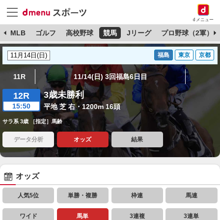
dメニュー
球
MLB
ゴルフ
高校野球
競馬
Jリーグ
プロ野球（2軍）
福島
東京
京都
11R
11/14(日) 3回福島6日目
3歳未勝利
12R
15:50
平地 芝 右・1200m 16頭
サラ系 3歳 ［指定］馬齢
データ分析
オッズ
結果
オッズ
人気5位
単勝・複勝
枠連
馬連
ワイド
馬単
3連複
3連単