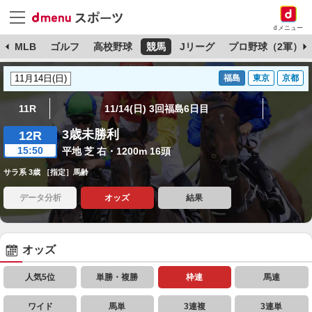
dメニュー
球
MLB
ゴルフ
高校野球
競馬
Jリーグ
プロ野球（2軍）
福島
東京
京都
11R
11/14(日) 3回福島6日目
3歳未勝利
12R
15:50
平地 芝 右・1200m 16頭
サラ系 3歳 ［指定］馬齢
データ分析
オッズ
結果
オッズ
人気5位
単勝・複勝
枠連
馬連
ワイド
馬単
3連複
3連単