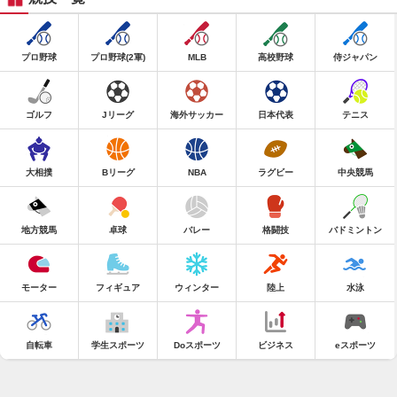
プロ野球
プロ野球(2軍)
MLB
高校野球
侍ジャパン
ゴルフ
Jリーグ
海外サッカー
日本代表
テニス
大相撲
Bリーグ
NBA
ラグビー
中央競馬
地方競馬
卓球
バレー
格闘技
バドミントン
モーター
フィギュア
ウィンター
陸上
水泳
自転車
学生スポーツ
Doスポーツ
ビジネス
eスポーツ