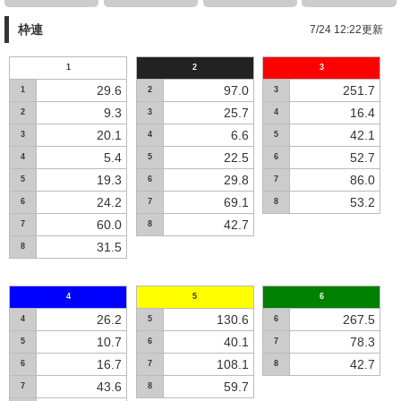
枠連
7/24 12:22更新
1
2
3
29.6
97.0
251.7
1
2
3
9.3
25.7
16.4
2
3
4
20.1
6.6
42.1
3
4
5
5.4
22.5
52.7
4
5
6
19.3
29.8
86.0
5
6
7
24.2
69.1
53.2
6
7
8
60.0
42.7
7
8
31.5
8
4
5
6
26.2
130.6
267.5
4
5
6
10.7
40.1
78.3
5
6
7
16.7
108.1
42.7
6
7
8
43.6
59.7
7
8