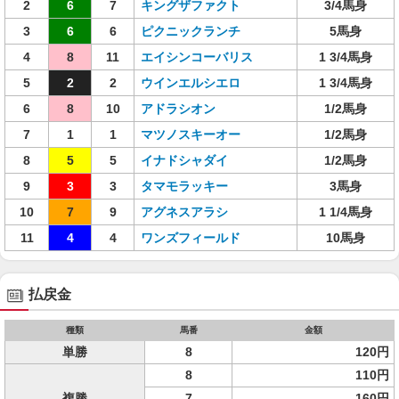
2
6
7
キングザファクト
3/4馬身
3
6
6
ピクニックランチ
5馬身
4
8
11
エイシンコーバリス
1 3/4馬身
5
2
2
ウインエルシエロ
1 3/4馬身
6
8
10
アドラシオン
1/2馬身
7
1
1
マツノスキーオー
1/2馬身
8
5
5
イナドシャダイ
1/2馬身
9
3
3
タマモラッキー
3馬身
10
7
9
アグネスアラシ
1 1/4馬身
11
4
4
ワンズフィールド
10馬身
払戻金
種類
馬番
金額
単勝
8
120円
8
110円
複勝
7
160円