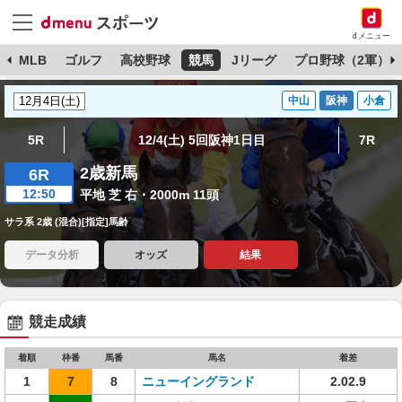
dメニュー
球
MLB
ゴルフ
高校野球
競馬
Jリーグ
プロ野球（2軍）
中山
阪神
小倉
5R
12/4(土) 5回阪神1日目
7R
2歳新馬
6R
12:50
平地 芝 右・2000m 11頭
サラ系 2歳 (混合)[指定]馬齢
データ分析
オッズ
結果
競走成績
着順
枠番
馬番
馬名
着差
1
7
8
ニューイングランド
2.02.9