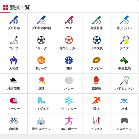
競技一覧
プロ野球
プロ野球(2軍)
MLB
高校野球
侍ジャパン
ゴルフ
Jリーグ
海外サッカー
日本代表
テニス
大相撲
Bリーグ
NBA
ラグビー
中央競馬
地方競馬
卓球
バレー
格闘技
バドミントン
モーター
フィギュア
ウィンター
陸上
水泳
自転車
学生スポーツ
Doスポーツ
ビジネス
eスポーツ