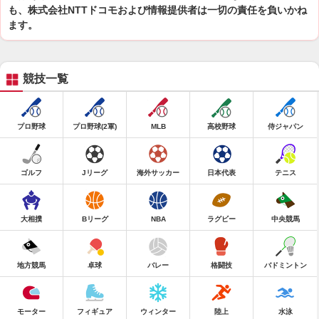
も、株式会社NTTドコモおよび情報提供者は一切の責任を負いかね
ます。
競技一覧
プロ野球
プロ野球(2軍)
MLB
高校野球
侍ジャパン
ゴルフ
Jリーグ
海外サッカー
日本代表
テニス
大相撲
Bリーグ
NBA
ラグビー
中央競馬
地方競馬
卓球
バレー
格闘技
バドミントン
モーター
フィギュア
ウィンター
陸上
水泳