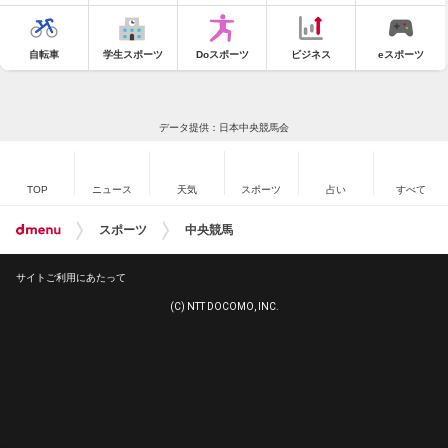
自転車
学生スポーツ
Doスポーツ
ビジネス
eスポーツ
データ提供：日本中央競馬会
TOP
ニュース
天気
スポーツ
占い
すべて
スポーツ
中央競馬
サイトご利用にあたって
(C) NTT DOCOMO, INC.