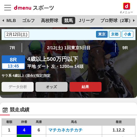
dメニュー
球
MLB
ゴルフ
高校野球
競馬
Jリーグ
プロ野球（2軍）
東京
京都
小倉
7R
2/12(土) 1回東京5日目
9R
4歳以上500万円以下
8R
13:45
平地 ダート 左・1200m 14頭
サラ系 4歳以上 (混合)[指定]別定
データ分析
オッズ
結果
競走成績
着順
枠番
馬番
馬名
着差
1
4
6
マチカネカチカチ
1.12.2