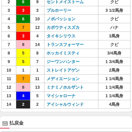
2
6
9
セントメイストーム
クビ
3
3
3
ブルホーリー
3 1/2馬身
4
6
10
ノボパッション
クビ
5
7
12
カポウティスズカ
ハナ
6
3
4
タイキシリウス
3馬身
7
8
14
トランスフォーマー
クビ
8
5
8
ホッカイミスティ
3/4馬身
9
5
7
ジーワンハンター
1 3/4馬身
10
1
1
ストレイトアゲン
2馬身
11
7
11
メディエーション
1 1/4馬身
12
8
13
ミナミノホルザント
1 1/4馬身
13
4
5
マイシャローナ
1 1/4馬身
14
2
2
アイシャルウィンド
4馬身
払戻金