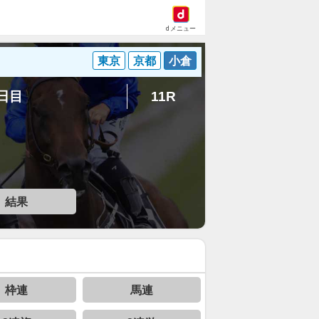
dメニュー
東京
京都
小倉
5日目
11R
結果
枠連
馬連