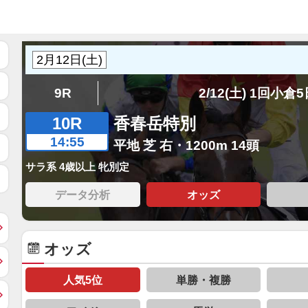
9R
2/12(土) 1回小倉
10R
香春岳特別
14:55
平地 芝 右・1200m 14頭
サラ系 4歳以上 牝別定
データ分析
オッズ
オッズ
人気5位
単勝・複勝