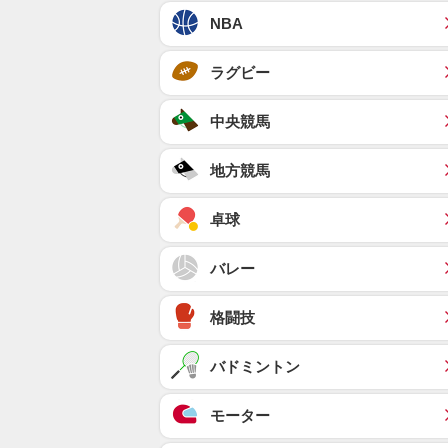
NBA
ラグビー
中央競馬
地方競馬
卓球
バレー
格闘技
バドミントン
モーター