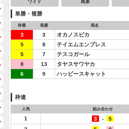
ワイド
馬単
単勝・複勝
枠番
馬番
馬名
3
3
オカノスピカ
5
8
テイエムエンプレス
5
7
テスコガール
8
13
タヤスサワヤカ
6
9
ハッピースキャット
枠連
人気
組み合わせ
1
3
-
5