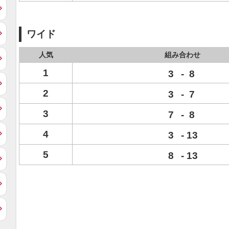
ワイド
人気
組み合わせ
1
3
-
8
2
3
-
7
3
7
-
8
4
3
-
13
5
8
-
13