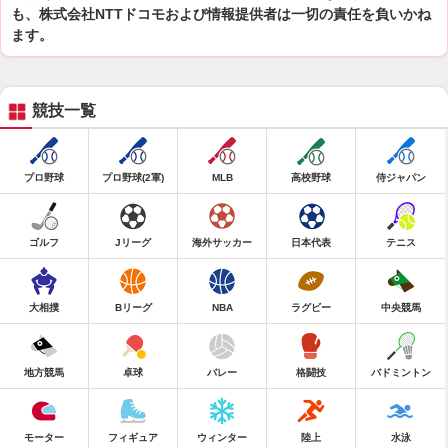
も、株式会社NTTドコモおよび情報提供者は一切の責任を負いかね
ます。
競技一覧
プロ野球
プロ野球(2軍)
MLB
高校野球
侍ジャパン
ゴルフ
Jリーグ
海外サッカー
日本代表
テニス
大相撲
Bリーグ
NBA
ラグビー
中央競馬
地方競馬
卓球
バレー
格闘技
バドミントン
モーター
フィギュア
ウィンター
陸上
水泳