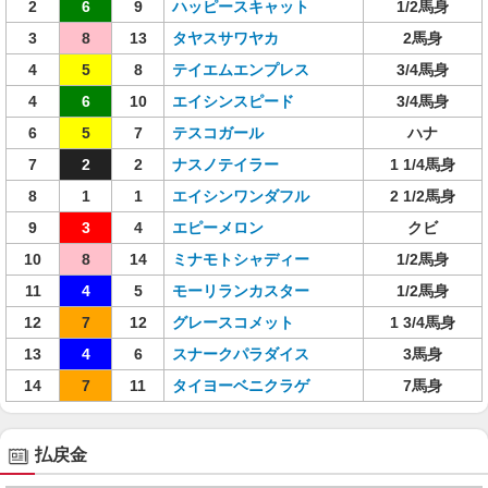
2
6
9
ハッピースキャット
1/2馬身
3
8
13
タヤスサワヤカ
2馬身
4
5
8
テイエムエンプレス
3/4馬身
4
6
10
エイシンスピード
3/4馬身
6
5
7
テスコガール
ハナ
7
2
2
ナスノテイラー
1 1/4馬身
8
1
1
エイシンワンダフル
2 1/2馬身
9
3
4
エピーメロン
クビ
10
8
14
ミナモトシャディー
1/2馬身
11
4
5
モーリランカスター
1/2馬身
12
7
12
グレースコメット
1 3/4馬身
13
4
6
スナークパラダイス
3馬身
14
7
11
タイヨーベニクラゲ
7馬身
払戻金