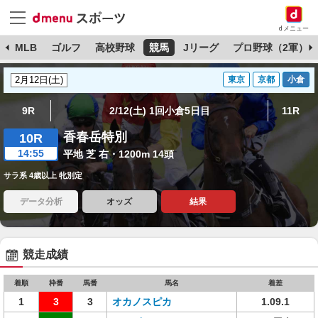
dメニュー
球
MLB
ゴルフ
高校野球
競馬
Jリーグ
プロ野球（2軍）
東京
京都
小倉
9R
2/12(土) 1回小倉5日目
11R
香春岳特別
10R
14:55
平地 芝 右・1200m 14頭
サラ系 4歳以上 牝別定
データ分析
オッズ
結果
競走成績
着順
枠番
馬番
馬名
着差
1
3
3
オカノスピカ
1.09.1