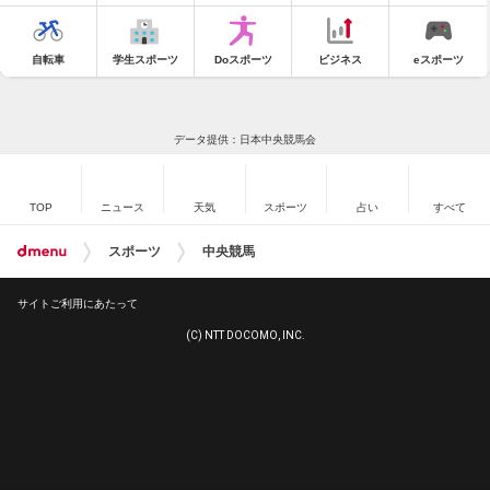
自転車
学生スポーツ
Doスポーツ
ビジネス
eスポーツ
データ提供：日本中央競馬会
TOP
ニュース
天気
スポーツ
占い
すべて
スポーツ
中央競馬
サイトご利用にあたって
(C) NTT DOCOMO, INC.