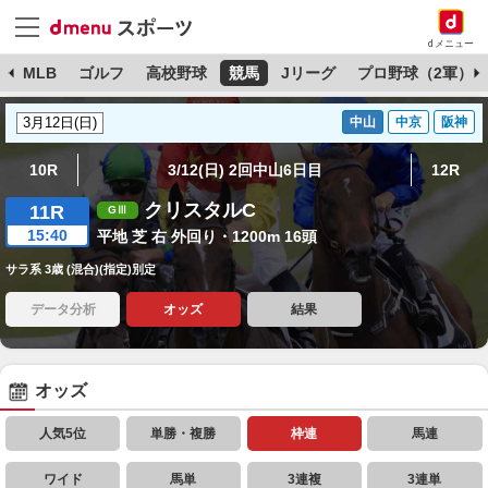
dメニュー
球
MLB
ゴルフ
高校野球
競馬
Jリーグ
プロ野球（2軍）
中山
中京
阪神
10R
3/12(日) 2回中山6日目
12R
クリスタルC
11R
15:40
平地 芝 右 外回り・1200m 16頭
サラ系 3歳 (混合)(指定)別定
データ分析
オッズ
結果
オッズ
人気5位
単勝・複勝
枠連
馬連
ワイド
馬単
3連複
3連単