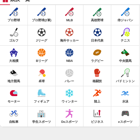
プロ野球
プロ野球(2軍)
MLB
高校野球
侍ジャパン
ゴルフ
Jリーグ
海外サッカー
日本代表
テニス
大相撲
Bリーグ
NBA
ラグビー
中央競馬
地方競馬
卓球
バレー
格闘技
バドミントン
モーター
フィギュア
ウィンター
陸上
水泳
自転車
学生スポーツ
Doスポーツ
ビジネス
eスポーツ