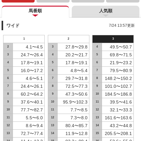
馬番順
人気順
ワイド
7/24 13:57更新
1
2
3
4.1〜4.5
27.8〜29.8
49.5〜50.7
2
3
4
24.7〜26.4
20.2〜21.7
69.8〜71.5
3
4
5
17.8〜19.1
17.8〜19.1
21.9〜23.2
4
5
6
16.0〜17.2
4.8〜5.4
79.5〜80.9
5
6
7
4.6〜5.1
29.7〜31.8
148.2〜150.2
6
7
8
24.4〜26.1
72.5〜77.3
101.0〜102.7
7
8
9
60.2〜64.2
47.3〜50.6
184.5〜186.8
8
9
10
37.6〜40.1
95.9〜102.3
39.5〜41.6
9
10
11
77.7〜82.7
7.7〜8.5
32.1〜33.3
10
11
12
5.5〜6.0
7.3〜8.0
161.6〜163.6
11
12
13
8.6〜9.4
80.4〜85.7
43.2〜44.8
12
13
14
72.7〜77.4
11.9〜12.8
205.5〜208.1
13
14
15