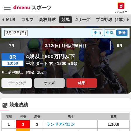
dメニュー
球
MLB
ゴルフ
高校野球
競馬
Jリーグ
プロ野球（2軍）
中山
中京
阪神
7R
3/12(日) 1回阪神6日目
9R
4歳以上900万円以下
8R
13:50
平地 ダート 右・1200m 9頭
サラ系 4歳以上 ［指定］別定
データ分析
オッズ
結果
競走成績
着順
枠番
馬番
馬名
着差
1
3
3
ランドアバロン
1.10.8