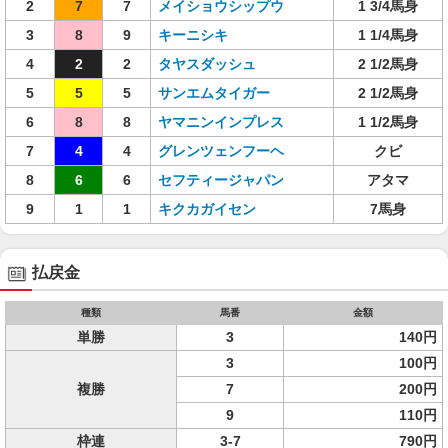
2
7
7
メイショウシップウ
1 3/4馬身
3
8
9
キーニシキ
1 1/4馬身
4
2
2
タヤスダッシュ
2 1/2馬身
5
5
5
サンエムタイガー
2 1/2馬身
6
8
8
ヤマニンインプレス
1 1/2馬身
7
4
4
グレンツェンフーヘ
クビ
8
6
6
セフティージャパン
アタマ
9
1
1
キクカガイセン
7馬身
払戻金
種類
馬番
金額
単勝
3
140円
3
100円
複勝
7
200円
9
110円
枠連
3-7
790円