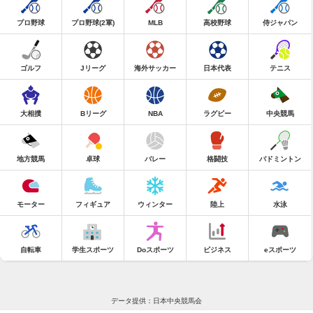
プロ野球
プロ野球(2軍)
MLB
高校野球
侍ジャパン
ゴルフ
Jリーグ
海外サッカー
日本代表
テニス
大相撲
Bリーグ
NBA
ラグビー
中央競馬
地方競馬
卓球
バレー
格闘技
バドミントン
モーター
フィギュア
ウィンター
陸上
水泳
自転車
学生スポーツ
Doスポーツ
ビジネス
eスポーツ
データ提供：日本中央競馬会