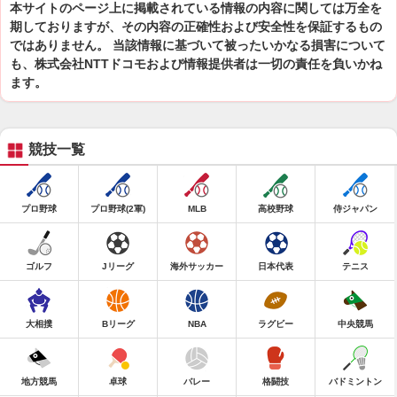
本サイトのページ上に掲載されている情報の内容に関しては万全を
期しておりますが、その内容の正確性および安全性を保証するもの
ではありません。 当該情報に基づいて被ったいかなる損害について
も、株式会社NTTドコモおよび情報提供者は一切の責任を負いかね
ます。
競技一覧
プロ野球
プロ野球(2軍)
MLB
高校野球
侍ジャパン
ゴルフ
Jリーグ
海外サッカー
日本代表
テニス
大相撲
Bリーグ
NBA
ラグビー
中央競馬
地方競馬
卓球
バレー
格闘技
バドミントン