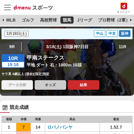
dメニュー
球
MLB
ゴルフ
高校野球
競馬
Jリーグ
プロ野球（2軍）
中山
中京
阪神
9R
3/18(土) 1回阪神7日目
11R
甲南ステークス
10R
15:10
平地 ダート 右・1800m 16頭
サラ系 4歳以上 (混合)[指定]別定
データ分析
オッズ
結果
競走成績
着順
枠番
馬番
馬名
着差
1
7
14
ロバノパンヤ
1.52.7