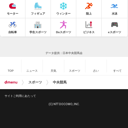
モーター
フィギュア
ウィンター
陸上
水泳
自転車
学生スポーツ
Doスポーツ
ビジネス
eスポーツ
データ提供：日本中央競馬会
TOP
ニュース
天気
スポーツ
占い
すべて
スポーツ
中央競馬
サイトご利用にあたって
(C) NTT DOCOMO, INC.