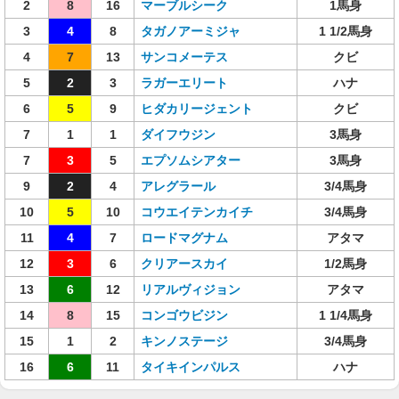
2
8
16
マーブルシーク
1馬身
3
4
8
タガノアーミジャ
1 1/2馬身
4
7
13
サンコメーテス
クビ
5
2
3
ラガーエリート
ハナ
6
5
9
ヒダカリージェント
クビ
7
1
1
ダイフウジン
3馬身
7
3
5
エプソムシアター
3馬身
9
2
4
アレグラール
3/4馬身
10
5
10
コウエイテンカイチ
3/4馬身
11
4
7
ロードマグナム
アタマ
12
3
6
クリアースカイ
1/2馬身
13
6
12
リアルヴィジョン
アタマ
14
8
15
コンゴウビジン
1 1/4馬身
15
1
2
キンノステージ
3/4馬身
16
6
11
タイキインパルス
ハナ