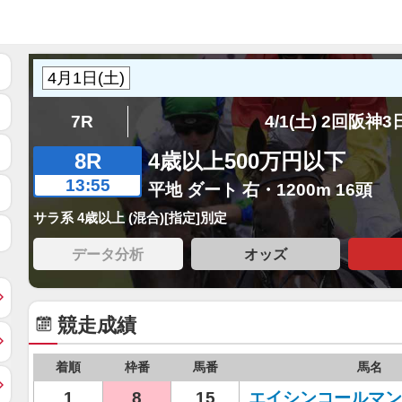
7R
4/1(土) 2回阪神
8R
4歳以上500万円以下
13:55
平地 ダート 右・1200m 16頭
サラ系 4歳以上 (混合)[指定]別定
データ分析
オッズ
競走成績
着順
枠番
馬番
馬名
1
8
15
エイシンコールマン