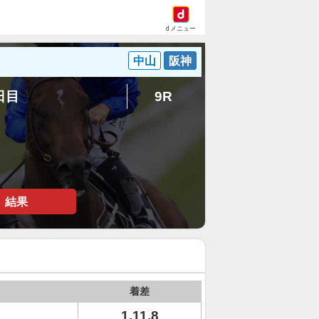
dメニュー
中山
阪神
3日目
9R
結果
着差
1.11.8