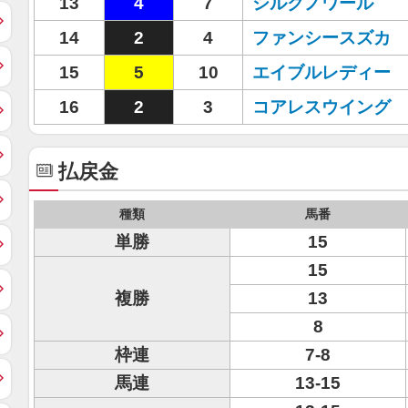
13
4
7
シルクノワール
14
2
4
ファンシースズカ
15
5
10
エイブルレディー
16
2
3
コアレスウイング
払戻金
種類
馬番
単勝
15
15
複勝
13
8
枠連
7-8
馬連
13-15