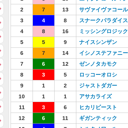
2
7
13
サヴァイヴァコール
3
4
8
スナークパラダイス
4
8
16
ミッシングロジック
5
5
9
ナイスシンザン
6
7
14
イシノステファニー
7
6
12
ゼンノタカモク
8
3
5
ロッコーオロシ
9
1
2
ジャストダガー
10
1
1
アサカライズ
11
3
6
ヒカリビースト
12
6
11
ギガンティック