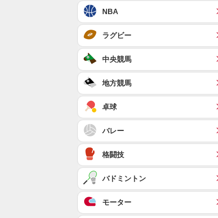
NBA
ラグビー
中央競馬
地方競馬
卓球
バレー
格闘技
バドミントン
モーター