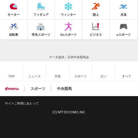
モーター
フィギュア
ウィンター
陸上
水泳
自転車
学生スポーツ
Doスポーツ
ビジネス
eスポーツ
データ提供：日本中央競馬会
TOP
ニュース
天気
スポーツ
占い
すべて
スポーツ
中央競馬
サイトご利用にあたって
(C) NTT DOCOMO, INC.