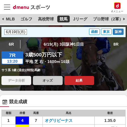
dメニュー
球
MLB
ゴルフ
高校野球
競馬
Jリーグ
プロ野球（2軍）
函館
東京
阪神
6R
6/19(月) 3回阪神1日目
8R
3歳500万円以下
7R
13:20
平地 芝 右・1600m 16頭
サラ系 3歳 (混合)(特指)馬齢
データ分析
オッズ
結果
競走成績
着順
枠番
馬番
馬名
着差
1
4
7
オグリビーナス
1.35.0