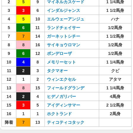
2
5
9
マイネルカスケード
1 1/4馬身
3
3
6
インダルジャンス
1 1/2馬身
4
5
10
エルウェーアンジュ
ハナ
5
6
11
ランドチェイサー
1/2馬身
7
7
14
ガーネットシチー
1 1/2馬身
8
8
16
サイキョウロマン
1/2馬身
9
6
12
ポンデローザ
1/2馬身
10
4
8
メモリーセット
1 1/4馬身
11
2
3
タクマオー
クビ
12
1
2
ウィンエクセル
アタマ
13
8
15
フィールドグランデ
1 1/4馬身
14
2
4
ヒデノガリバー
4馬身
15
3
5
アイディンサマー
2 1/2馬身
16
1
1
ホクトランド
2馬身
降着
7
13
ティコティコタック