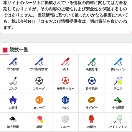
本サイトのページ上に掲載されている情報の内容に関しては万全を
期しておりますが、その内容の正確性および安全性を保証するもの
ではありません。 当該情報に基づいて被ったいかなる損害について
も、株式会社NTTドコモおよび情報提供者は一切の責任を負いかね
ます。
競技一覧
プロ野球
プロ野球(2軍)
MLB
高校野球
侍ジャパン
ゴルフ
Jリーグ
海外サッカー
日本代表
テニス
大相撲
Bリーグ
NBA
ラグビー
中央競馬
地方競馬
卓球
バレー
格闘技
バドミントン