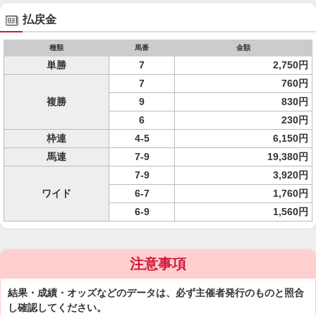
払戻金
種類
馬番
金額
単勝
7
2,750円
7
760円
複勝
9
830円
6
230円
枠連
4-5
6,150円
馬連
7-9
19,380円
7-9
3,920円
ワイド
6-7
1,760円
6-9
1,560円
注意事項
結果・成績・オッズなどのデータは、必ず主催者発行のものと照合
し確認してください。