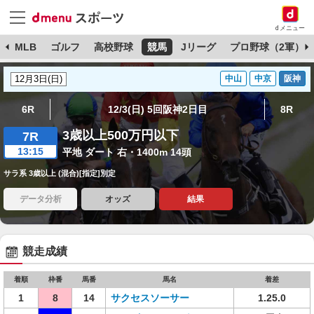
dメニュー
球
MLB
ゴルフ
高校野球
競馬
Jリーグ
プロ野球（2軍）
中山
中京
阪神
6R
12/3(日) 5回阪神2日目
8R
3歳以上500万円以下
7R
13:15
平地 ダート 右・1400m 14頭
サラ系 3歳以上 (混合)[指定]別定
データ分析
オッズ
結果
競走成績
着順
枠番
馬番
馬名
着差
1
8
14
サクセスソーサー
1.25.0