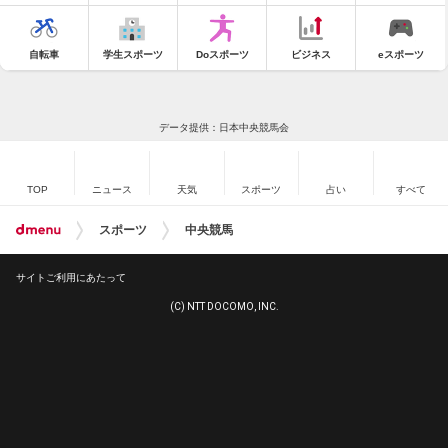
自転車
学生スポーツ
Doスポーツ
ビジネス
eスポーツ
データ提供：日本中央競馬会
TOP
ニュース
天気
スポーツ
占い
すべて
スポーツ
中央競馬
サイトご利用にあたって
(C) NTT DOCOMO, INC.