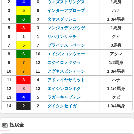
2
4
6
ウィズストリングス
1馬身
3
5
8
インターアプローズ
ハナ
4
6
9
タヤスダッシュ
1 3/4馬身
5
3
3
マンジュデンゾウゲ
1馬身
6
1
1
サハリンリッチ
クビ
7
5
7
ブライテストページ
3馬身
8
6
10
エイシンコンウェー
アタマ
9
7
12
ニジイロノクジラ
1/2馬身
10
7
11
アグネスビンテージ
1 3/4馬身
11
3
4
アドマイヤサミット
ハナ
12
8
13
エイシンロンポク
1 1/4馬身
13
4
5
ラガーキャプテン
クビ
14
2
2
ダイタクセイガ
1 3/4馬身
払戻金