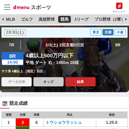
dメニュー
球
MLB
ゴルフ
高校野球
競馬
Jリーグ
プロ野球（2軍）
東京
京都
小倉
7R
2/3(土) 2回京都3日目
9R
4歳以上500万円以下
8R
14:00
平地 ダート 右・1400m 16頭
サラ系 4歳以上 ［指定］別定
データ分析
オッズ
結果
競走成績
着順
枠番
馬番
馬名
着差
1
3
6
トウショウラッシュ
1.25.0