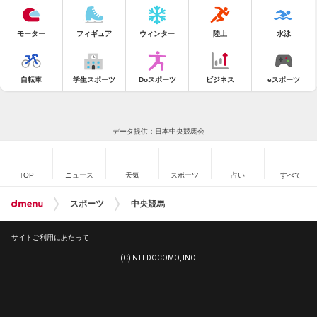
モーター
フィギュア
ウィンター
陸上
水泳
自転車
学生スポーツ
Doスポーツ
ビジネス
eスポーツ
データ提供：日本中央競馬会
TOP
ニュース
天気
スポーツ
占い
すべて
スポーツ
中央競馬
サイトご利用にあたって
(C) NTT DOCOMO, INC.