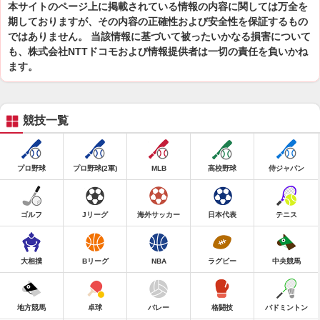
本サイトのページ上に掲載されている情報の内容に関しては万全を
期しておりますが、その内容の正確性および安全性を保証するもの
ではありません。 当該情報に基づいて被ったいかなる損害について
も、株式会社NTTドコモおよび情報提供者は一切の責任を負いかね
ます。
競技一覧
プロ野球
プロ野球(2軍)
MLB
高校野球
侍ジャパン
ゴルフ
Jリーグ
海外サッカー
日本代表
テニス
大相撲
Bリーグ
NBA
ラグビー
中央競馬
地方競馬
卓球
バレー
格闘技
バドミントン