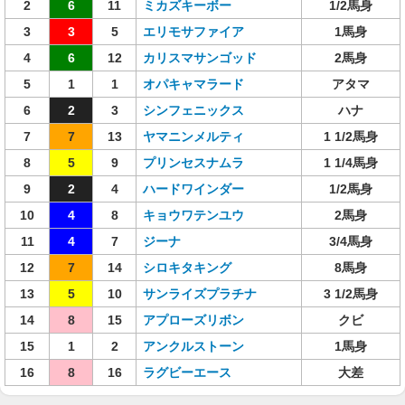
2
6
11
ミカズキーボー
1/2馬身
3
3
5
エリモサファイア
1馬身
4
6
12
カリスマサンゴッド
2馬身
5
1
1
オパキャマラード
アタマ
6
2
3
シンフェニックス
ハナ
7
7
13
ヤマニンメルティ
1 1/2馬身
8
5
9
プリンセスナムラ
1 1/4馬身
9
2
4
ハードワインダー
1/2馬身
10
4
8
キョウワテンユウ
2馬身
11
4
7
ジーナ
3/4馬身
12
7
14
シロキタキング
8馬身
13
5
10
サンライズプラチナ
3 1/2馬身
14
8
15
アプローズリボン
クビ
15
1
2
アンクルストーン
1馬身
16
8
16
ラグビーエース
大差