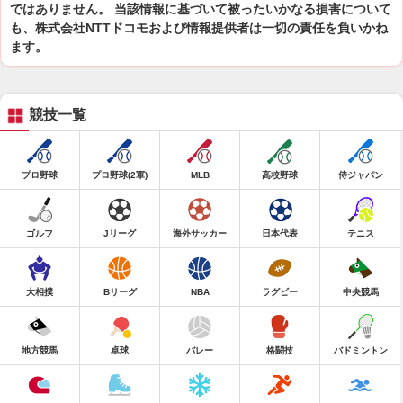
ではありません。 当該情報に基づいて被ったいかなる損害について
も、株式会社NTTドコモおよび情報提供者は一切の責任を負いかね
ます。
競技一覧
プロ野球
プロ野球(2軍)
MLB
高校野球
侍ジャパン
ゴルフ
Jリーグ
海外サッカー
日本代表
テニス
大相撲
Bリーグ
NBA
ラグビー
中央競馬
地方競馬
卓球
バレー
格闘技
バドミントン