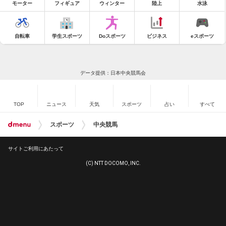
モーター
フィギュア
ウィンター
陸上
水泳
自転車
学生スポーツ
Doスポーツ
ビジネス
eスポーツ
データ提供：日本中央競馬会
TOP
ニュース
天気
スポーツ
占い
すべて
スポーツ
中央競馬
サイトご利用にあたって
(C) NTT DOCOMO, INC.