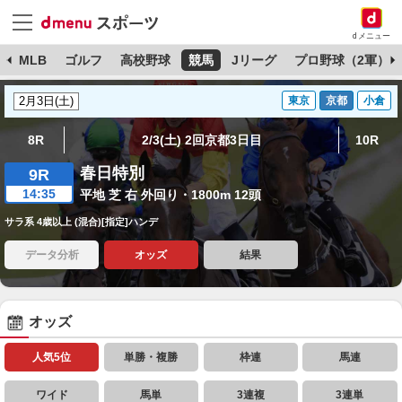
dメニュー
球
MLB
ゴルフ
高校野球
競馬
Jリーグ
プロ野球（2軍）
東京
京都
小倉
8R
2/3(土) 2回京都3日目
10R
春日特別
9R
14:35
平地 芝 右 外回り・1800m 12頭
サラ系 4歳以上 (混合)[指定]ハンデ
データ分析
オッズ
結果
オッズ
人気5位
単勝・複勝
枠連
馬連
ワイド
馬単
3連複
3連単