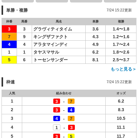
単勝・複勝
7/24 15:22更新
枠番
馬番
馬名
単勝
複勝
3
3
グラヴィティタイム
3.6
1.4〜1.8
7
9
キングザファクト
4.3
1.2〜1.6
4
4
アラタマインディ
4.9
1.7〜2.4
1
1
タヤスマサル
6.2
1.8〜2.6
5
6
トーセンサンダー
8.1
2.5〜3.7
もっと見る＞
枠連
7/24 15:22更新
人気
組み合わせ
オッズ
1
6.2
3
-
7
2
8.3
3
-
4
3
10.5
4
-
7
4
11.1
1
-
3
5
11.7
3
-
5