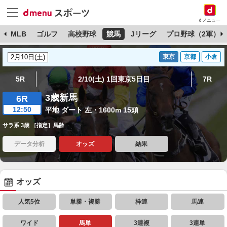
dメニュー
球
MLB
ゴルフ
高校野球
競馬
Jリーグ
プロ野球（2軍）
東京
京都
小倉
5R
2/10(土) 1回東京5日目
7R
3歳新馬
6R
12:50
平地 ダート 左・1600m 15頭
サラ系 3歳 ［指定］馬齢
データ分析
オッズ
結果
オッズ
人気5位
単勝・複勝
枠連
馬連
ワイド
馬単
3連複
3連単