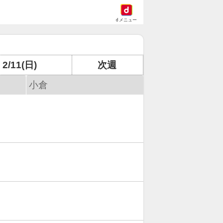
dメニュー
2/11(日)
次週
小倉