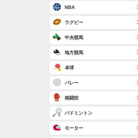
NBA
ラグビー
中央競馬
地方競馬
卓球
バレー
格闘技
バドミントン
モーター