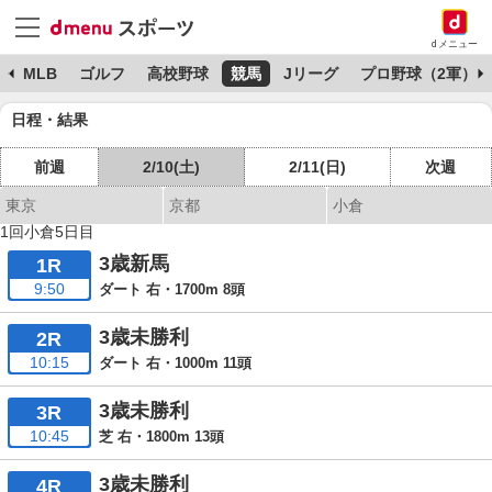
dメニュー
球
MLB
ゴルフ
高校野球
競馬
Jリーグ
プロ野球（2軍）
日程・結果
前週
2/10(土)
2/11(日)
次週
東京
京都
小倉
1回小倉5日目
3歳新馬
1R
9:50
ダート 右・1700m 8頭
3歳未勝利
2R
10:15
ダート 右・1000m 11頭
3歳未勝利
3R
10:45
芝 右・1800m 13頭
3歳未勝利
4R