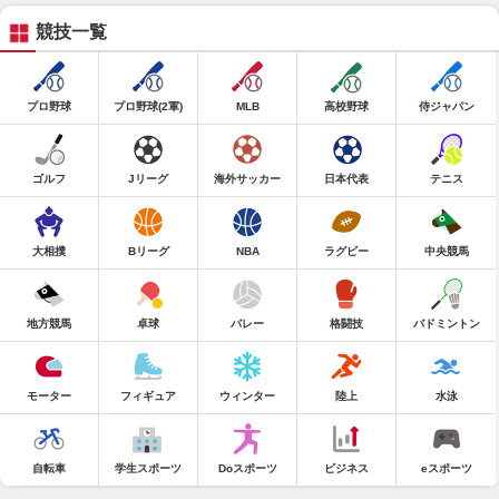
競技一覧
プロ野球
プロ野球(2軍)
MLB
高校野球
侍ジャパン
ゴルフ
Jリーグ
海外サッカー
日本代表
テニス
大相撲
Bリーグ
NBA
ラグビー
中央競馬
地方競馬
卓球
バレー
格闘技
バドミントン
モーター
フィギュア
ウィンター
陸上
水泳
自転車
学生スポーツ
Doスポーツ
ビジネス
eスポーツ