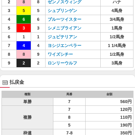
2
8
8
ゼンノスウィング
ハナ
3
5
5
シュプリンゲン
4馬身
4
6
6
ブルーツイスター
3/4馬身
5
3
3
シメニブライアン
1馬身
6
1
1
ジュピテリアン
1/2馬身
7
4
4
ヨシジエンペラー
1 1/4馬身
8
8
9
ワイズシチー
1/2馬身
9
2
2
ロンリーウルフ
3馬身
払戻金
種類
馬番
金額
単勝
7
560円
7
120円
複勝
8
110円
5
190円
枠連
7-8
350円