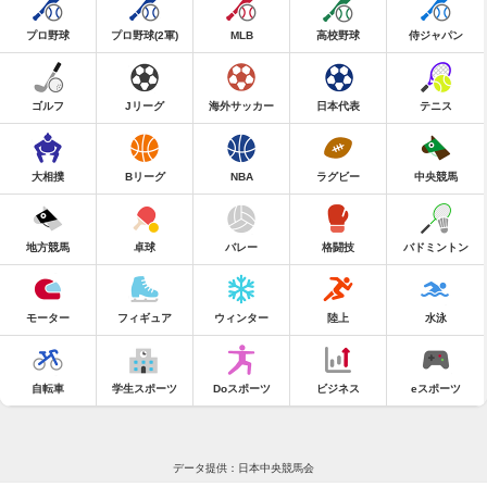
プロ野球
プロ野球(2軍)
MLB
高校野球
侍ジャパン
ゴルフ
Jリーグ
海外サッカー
日本代表
テニス
大相撲
Bリーグ
NBA
ラグビー
中央競馬
地方競馬
卓球
バレー
格闘技
バドミントン
モーター
フィギュア
ウィンター
陸上
水泳
自転車
学生スポーツ
Doスポーツ
ビジネス
eスポーツ
データ提供：日本中央競馬会