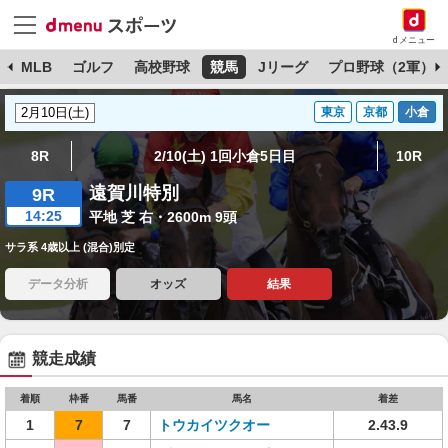
dメニュー
球
MLB
ゴルフ
高校野球
競馬
Jリーグ
プロ野球（2軍）
東京
京都
小倉
8R
2/10(土) 1回小倉5日目
10R
遠賀川特別
9R
14:25
平地 芝 右・2600m 9頭
サラ系 4歳以上 (混合)別定
データ分析
オッズ
結果
競走成績
着順
枠番
馬番
馬名
着差
1
7
7
トウカイツクオー
2.43.9